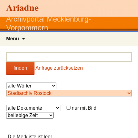
Ariadne
Archivportal Mecklenburg-
Vorpommern
Zum
Menü
Inhalt
springen
finden
Anfrage zurücksetzen
nur mit Bild
Die Merkliste ist leer.