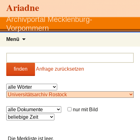
Ariadne
Archivportal Mecklenburg-
Vorpommern
Zum
Menü
Inhalt
springen
finden
Anfrage zurücksetzen
nur mit Bild
Die Merkliste ist leer.