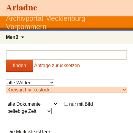
Ariadne
Archivportal Mecklenburg-
Vorpommern
Zum
Menü
Inhalt
springen
finden
Anfrage zurücksetzen
nur mit Bild
Die Merkliste ist leer.