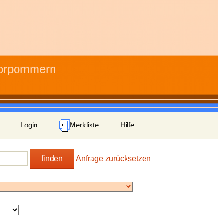
Vorpommern
Login
Merkliste
Hilfe
finden
Anfrage zurücksetzen