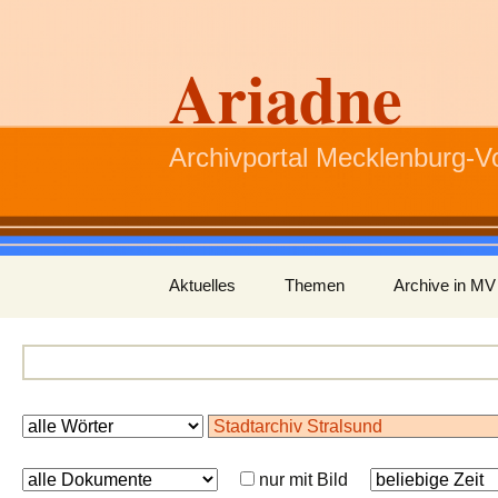
Ariadne
Archivportal Mecklenburg-
Zum
Aktuelles
Themen
Archive in MV
Inhalt
springen
nur mit Bild