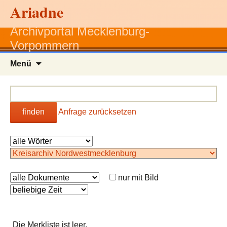
Ariadne
Archivportal Mecklenburg-
Vorpommern
Zum
Menü
Inhalt
springen
finden
Anfrage zurücksetzen
nur mit Bild
Die Merkliste ist leer.