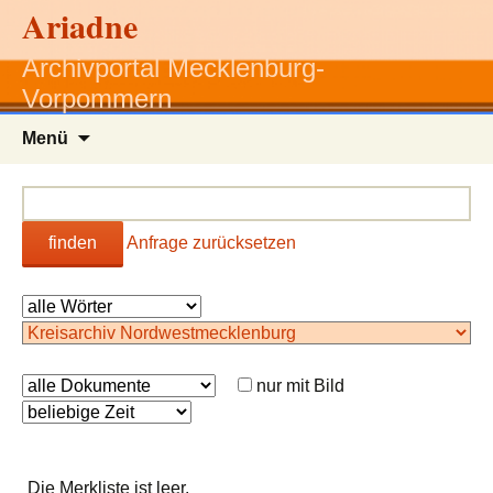
Ariadne
Archivportal Mecklenburg-
Vorpommern
Zum
Menü
Inhalt
springen
finden
Anfrage zurücksetzen
nur mit Bild
Die Merkliste ist leer.