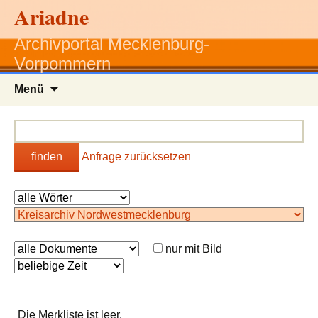
Ariadne
Archivportal Mecklenburg-
Vorpommern
Zum
Menü
Inhalt
springen
finden
Anfrage zurücksetzen
nur mit Bild
Die Merkliste ist leer.