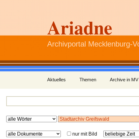
Ariadne
Archivportal Mecklenburg-
Zum
Aktuelles
Themen
Archive in MV
Inhalt
springen
nur mit Bild