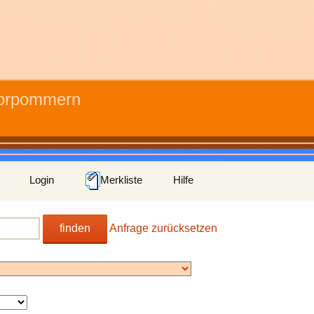
Vorpommern
Login
Merkliste
Hilfe
finden
Anfrage zurücksetzen