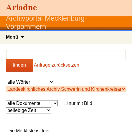
Ariadne
Archivportal Mecklenburg-
Vorpommern
Zum
Menü
Inhalt
springen
finden
Anfrage zurücksetzen
nur mit Bild
Die Merkliste ist leer.