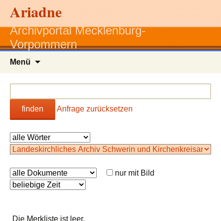
Ariadne
Archivportal Mecklenburg-
Vorpommern
Zum
Menü
Inhalt
springen
finden
Anfrage zurücksetzen
nur mit Bild
Die Merkliste ist leer.