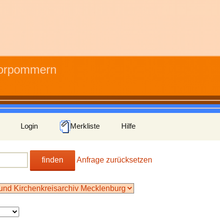
Vorpommern
Login
Merkliste
Hilfe
finden
Anfrage zurücksetzen