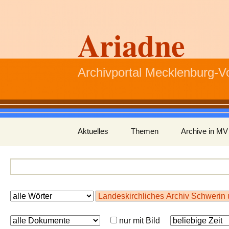
Ariadne
Archivportal Mecklenburg-
Zum
Aktuelles
Themen
Archive in MV
Inhalt
springen
nur mit Bild