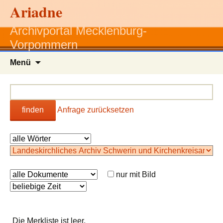
Ariadne
Archivportal Mecklenburg-
Vorpommern
Zum
Menü
Inhalt
springen
finden
Anfrage zurücksetzen
nur mit Bild
Die Merkliste ist leer.