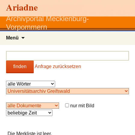
Ariadne
Archivportal Mecklenburg-
Vorpommern
Zum
Menü
Inhalt
springen
finden
Anfrage zurücksetzen
nur mit Bild
Die Merkliste ist leer.