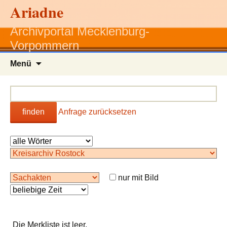
Ariadne
Archivportal Mecklenburg-
Vorpommern
Zum
Menü
Inhalt
springen
finden
Anfrage zurücksetzen
nur mit Bild
Die Merkliste ist leer.