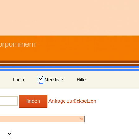
Vorpommern
Login
Merkliste
Hilfe
finden
Anfrage zurücksetzen