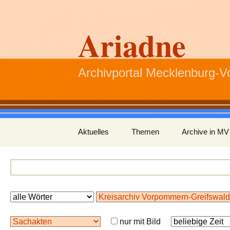
Ariadne
Archivportal Mecklenburg-
Zum
Aktuelles
Themen
Archive in MV
Inhalt
springen
nur mit Bild