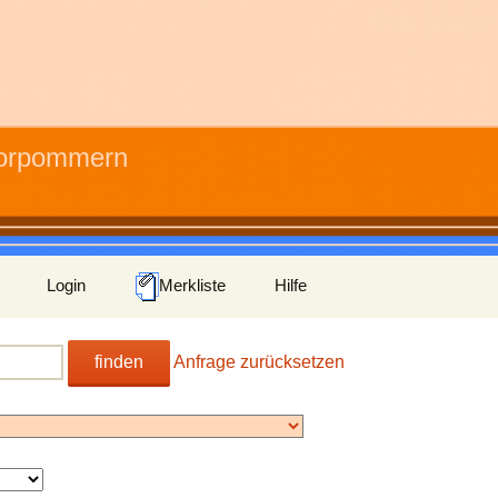
Vorpommern
Login
Merkliste
Hilfe
finden
Anfrage zurücksetzen