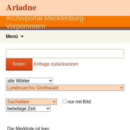
Ariadne
Archivportal Mecklenburg-
Vorpommern
Zum
Menü
Inhalt
springen
finden
Anfrage zurücksetzen
nur mit Bild
Die Merkliste ist leer.