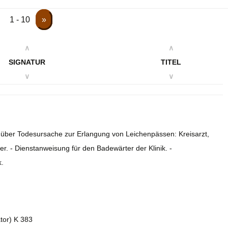
1 - 10
»
∧
∧
SIGNATUR
TITEL
∨
∨
n über Todesursache zur Erlangung von Leichenpässen: Kreisarzt,
ter. - Dienstanweisung für den Badewärter der Klinik. -
k.
ator) K 383