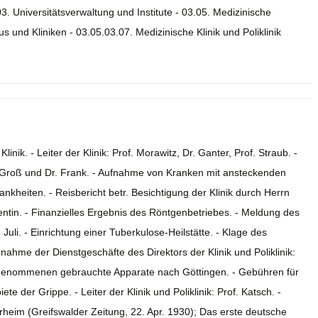
03. Universitätsverwaltung und Institute - 03.05. Medizinische
s und Kliniken - 03.05.03.07. Medizinische Klinik und Poliklinik
inik. - Leiter der Klinik: Prof. Morawitz, Dr. Ganter, Prof. Straub. -
of. Groß und Dr. Frank. - Aufnahme von Kranken mit ansteckenden
krankheiten. - Reisbericht betr. Besichtigung der Klinik durch Herrn
entin. - Finanzielles Ergebnis des Röntgenbetriebes. - Meldung des
uli. - Einrichtung einer Tuberkulose-Heilstätte. - Klage des
ahme der Dienstgeschäfte des Direktors der Klinik und Poliklinik:
itgenommenen gebrauchte Apparate nach Göttingen. - Gebühren für
e der Grippe. - Leiter der Klinik und Poliklinik: Prof. Katsch. -
heim (Greifswalder Zeitung, 22. Apr. 1930); Das erste deutsche