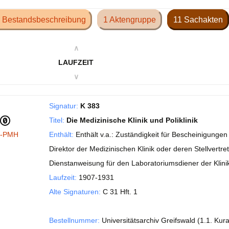
 Bestandsbeschreibung
1 Aktengruppe
11 Sachakten
∧
LAUFZEIT
∨
Signatur:
K 383
Titel:
Die Medizinische Klinik und Poliklinik
I-PMH
Enthält:
Enthält v.a.: Zuständigkeit für Bescheinigunge
Direktor der Medizinischen Klinik oder deren Stellvertre
Dienstanweisung für den Laboratoriumsdiener der Klini
Laufzeit:
1907-1931
Alte Signaturen:
C 31 Hft. 1
Bestellnummer:
Universitätsarchiv Greifswald (1.1. Kur