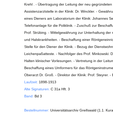
Krehl . - Übertragung der Leitung der neu gegründeten Me
Assistenzarztstelle in der Klinik: Dr. Winckler. - Gewäh
eines Dieners am Laboratorium der Klinik: Johannes S
Telefonanlage für die Poliklinik. - Zuschuß zur Beschaf
Prof. Strübing. - Mittelgewährung zur Unterhaltung der 
und Halskrankheiten. - Beschaffung einer Röntgeneinrich
Stelle für den Diener der Klinik. - Bezug der Dienstwohn
Leichenpaßatteste. - Nachfolger des Prof. Minkowski: Dr
Halten klinischer Vorlesungen. - Vertretung in der Leitun
Beschaffung eines Umformers für das Röntgeninstrumenta
Oberarzt Dr. Groß. - Direktor der Klinik: Prof. Steyrer.
Laufzeit:
1898-1913
Alte Signaturen:
C 31a Hft. 3
Band:
Bd 3
Bestellnummer:
Universitätsarchiv Greifswald (1.1. Kur