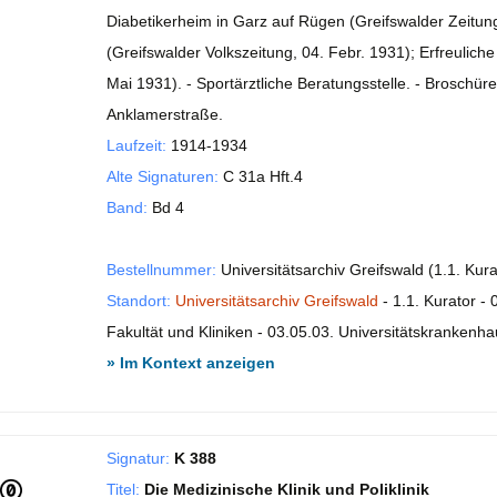
Diabetikerheim in Garz auf Rügen (Greifswalder Zeitun
(Greifswalder Volkszeitung, 04. Febr. 1931); Erfreulich
Mai 1931). - Sportärztliche Beratungsstelle. - Broschür
Anklamerstraße.
Laufzeit:
1914-1934
Alte Signaturen:
C 31a Hft.4
Band:
Bd 4
Bestellnummer:
Universitätsarchiv Greifswald (1.1. Kur
Standort:
Universitätsarchiv Greifswald
- 1.1. Kurator - 
Fakultät und Kliniken - 03.05.03. Universitätskrankenhau
» Im Kontext anzeigen
Signatur:
K 388
Titel:
Die Medizinische Klinik und Poliklinik