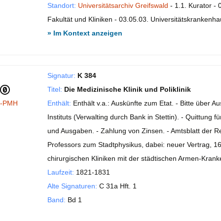
Standort:
Universitätsarchiv Greifswald
- 1.1. Kurator - 
Fakultät und Kliniken - 03.05.03. Universitätskrankenhau
» Im Kontext anzeigen
Signatur:
K 384
Titel:
Die Medizinische Klinik und Poliklinik
I-PMH
Enthält:
Enthält v.a.: Auskünfte zum Etat. - Bitte über 
Instituts (Verwalting durch Bank in Stettin). - Quittung
und Ausgaben. - Zahlung von Zinsen. - Amtsblatt der Re
Professors zum Stadtphysikus, dabei: neuer Vertrag, 16
chirurgischen Kliniken mit der städtischen Armen-Krank
Laufzeit:
1821-1831
Alte Signaturen:
C 31a Hft. 1
Band:
Bd 1