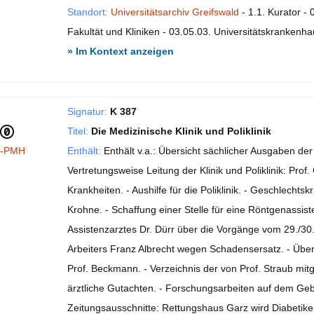
Standort:
Universitätsarchiv Greifswald
- 1.1. Kurator - 
Fakultät und Kliniken - 03.05.03. Universitätskrankenhau
» Im Kontext anzeigen
Signatur:
K 387
Titel:
Die Medizinische Klinik und Poliklinik
I-PMH
Enthält:
Enthält v.a.: Übersicht sächlicher Ausgaben der Kl
Vertretungsweise Leitung der Klinik und Poliklinik: Pr
Krankheiten. - Aushilfe für die Poliklinik. - Geschlechts
Krohne. - Schaffung einer Stelle für eine Röntgenassist
Assistenzarztes Dr. Dürr über die Vorgänge vom 29./30. J
Arbeiters Franz Albrecht wegen Schadensersatz. - Übern
Prof. Beckmann. - Verzeichnis der von Prof. Straub m
ärztliche Gutachten. - Forschungsarbeiten auf dem Gebiet
Zeitungsausschnitte: Rettungshaus Garz wird Diabetiker