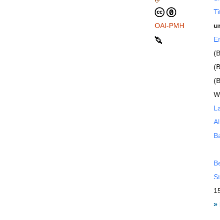
Ti
OAI-PMH
u
En
(
(
(
W
La
Al
B
B
St
1
»