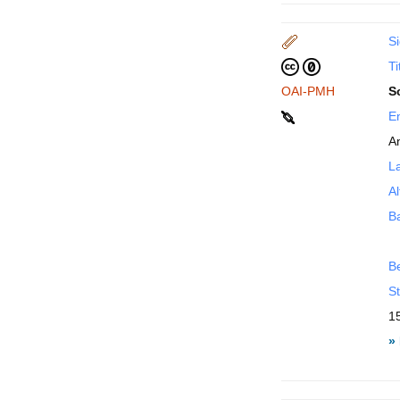
Si
Ti
OAI-PMH
S
En
A
La
Al
B
B
St
1
»