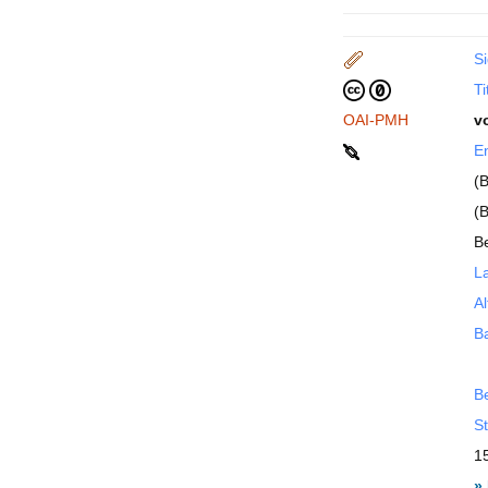
Si
Ti
OAI-PMH
v
En
(
(
Be
La
Al
B
B
St
1
»