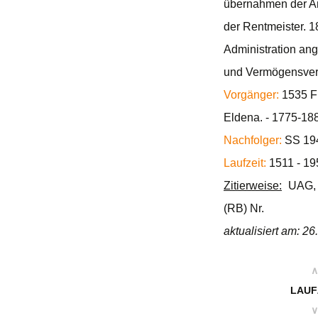
übernahmen der Am
der Rentmeister. 
Administration ang
und Vermögensverwa
Vorgänger:
1535 Fü
Eldena. - 1775-188
Nachfolger:
SS 194
Laufzeit:
1511 - 19
Zitierweise:
UAG, K
(RB) Nr.
aktualisiert am: 2
∧
LAUF
∨