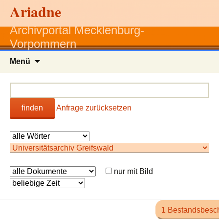
Ariadne
Archivportal Mecklenburg-
Vorpommern
Zum
Menü
Inhalt
springen
finden
Anfrage zurücksetzen
nur mit Bild
1 Bestandsbesc