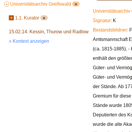
-
Universitätsarchiv Greifswald
»
Universitätsarchiv
+
1.1. Kurator
»
Signatur:
K
Bestandsbildner:
F
15.02.14. Kessin, Thurow und Radlow
Amtsmannschaft El
» Kontext anzeigen
(ca. 1815-1885). -
enthält den größte
Güter- und Vermöge
Güter- und Vermöge
der Stände. Ab 177
Gremium für diese 
Stände wurde 1805
Deputierten des K
wurde die alte Ak