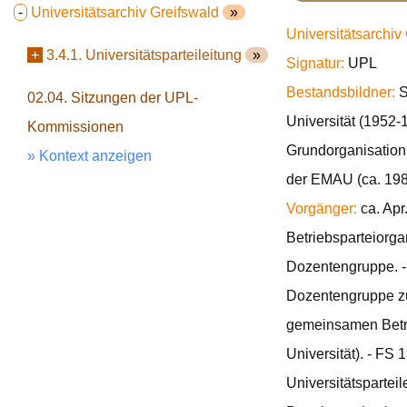
-
Universitätsarchiv Greifswald
»
Universitätsarchiv
+
3.4.1. Universitätsparteileitung
»
Signatur:
UPL
Bestandsbildner:
S
02.04. Sitzungen der UPL-
Universität (1952-
Kommissionen
Grundorganisation 
» Kontext anzeigen
der EMAU (ca. 198
Vorgänger:
ca. Apr
Betriebsparteiorga
Dozentengruppe. 
Dozentengruppe zu
gemeinsamen Betri
Universität). - FS
Universitätspartei