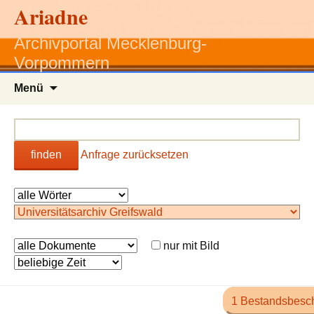
Ariadne
Archivportal Mecklenburg-
Vorpommern
Zum
Menü
Inhalt
springen
finden
Anfrage zurücksetzen
nur mit Bild
1 Bestandsbesc