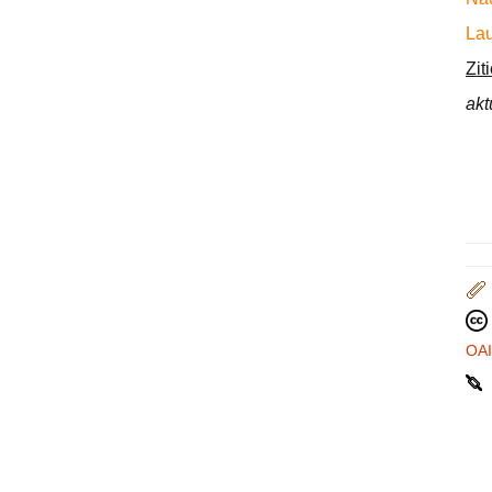
Lau
Zit
akt
OA