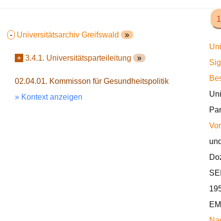
1
-
Universitätsarchiv Greifswald
»
Uni
+
3.4.1. Universitätsparteileitung
»
Sig
Bes
02.04.01. Kommisson für Gesundheitspolitik
Uni
» Kontext anzeigen
Par
Vor
und
Doz
SED
195
EM
Nac