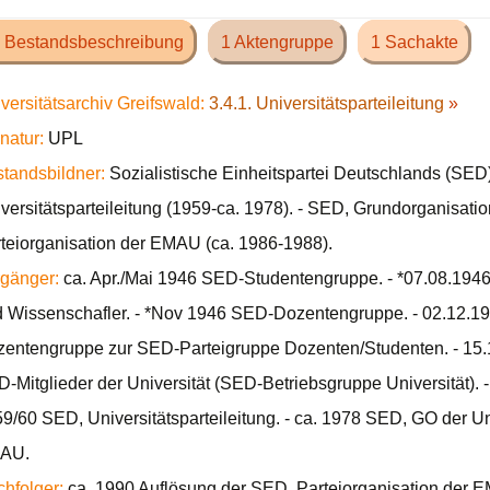
 Bestandsbeschreibung
1 Aktengruppe
1 Sachakte
versitätsarchiv Greifswald:
3.4.1. Universitätsparteileitung
»
natur:
UPL
tandsbildner:
Sozialistische Einheitspartei Deutschlands (SED)
versitätsparteileitung (1959-ca. 1978). - SED, Grundorganisatio
teiorganisation der EMAU (ca. 1986-1988).
gänger:
ca. Apr./Mai 1946 SED-Studentengruppe. - *07.08.1946 
 Wissenschafler. - *Nov 1946 SED-Dozentengruppe. - 02.12.
entengruppe zur SED-Parteigruppe Dozenten/Studenten. - 15.
-Mitglieder der Universität (SED-Betriebsgruppe Universität). 
9/60 SED, Universitätsparteileitung. - ca. 1978 SED, GO der Uni
AU.
hfolger:
ca. 1990 Auflösung der SED, Parteiorganisation der 