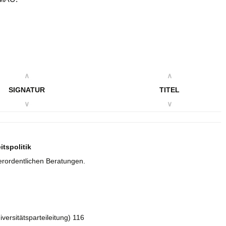
∧
∧
SIGNATUR
TITEL
∨
∨
tspolitik
ßerordentlichen Beratungen.
iversitätsparteileitung) 116