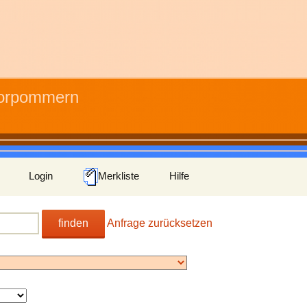
Vorpommern
Login
Merkliste
Hilfe
finden
Anfrage zurücksetzen