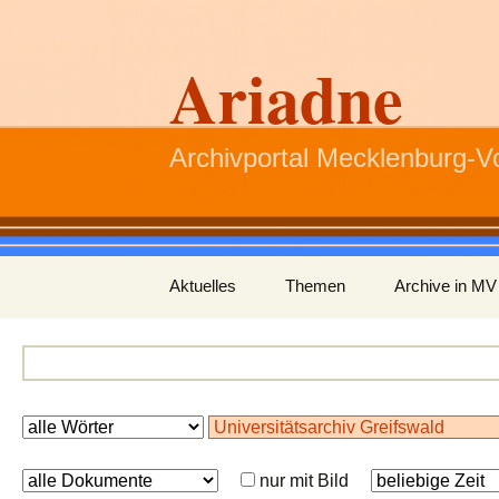
Ariadne
Archivportal Mecklenburg-
Zum
Aktuelles
Themen
Archive in MV
Inhalt
springen
nur mit Bild