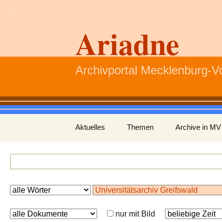
Ariadne
Archivportal Mecklenburg-
Zum
Aktuelles
Themen
Archive in MV
Inhalt
springen
nur mit Bild