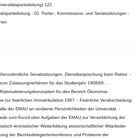
iversitätsparteileitung) 122
tätsparteileitung - 02. Partei-, Kommissions- und Senatssitzungen -
onen
außerordentliche Senatssitzungen, Dienstbesprechung beim Rektor. -
zum Zulassungverfahren für das Studienjahr 1968/69. -
 Rationalisierungskonzeption für den Bereich Ökonomie-
e zur feierlichen Immatrikulation 1967. - Feierliche Verabschiedung
lle der EMAU an verdiente Persönlichkeiten der Universität. -
 Rede zum Konzil über Aufgaben der EMAU zur Verwirklichung der
isch-leninistischer Weiterbildung wissenschaftlicher Mitarbeiter
rtung der Bezirksdelegiertenkonferenz und Probleme der