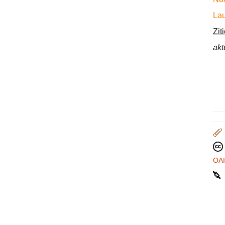
Lau
Zit
akt
OA