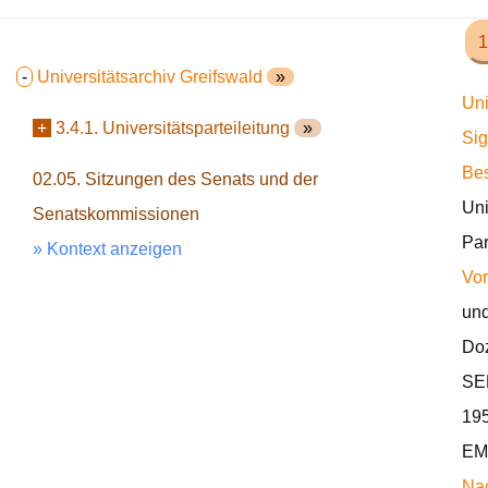
1
-
Universitätsarchiv Greifswald
»
Uni
+
3.4.1. Universitätsparteileitung
»
Sig
Bes
02.05. Sitzungen des Senats und der
Uni
Senatskommissionen
Par
» Kontext anzeigen
Vor
und
Doz
SED
195
EM
Nac