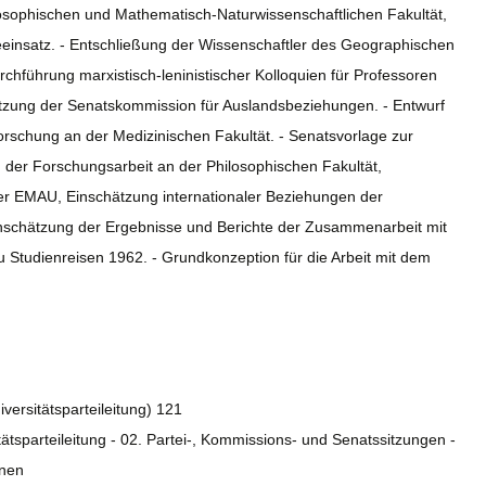
losophischen und Mathematisch-Naturwissenschaftlichen Fakultät,
eeinsatz. - Entschließung der Wissenschaftler des Geographischen
urchführung marxistisch-leninistischer Kolloquien für Professoren
itzung der Senatskommission für Auslandsbeziehungen. - Entwurf
rschung an der Medizinischen Fakultät. - Senatsvorlage zur
g der Forschungsarbeit an der Philosophischen Fakultät,
er EMAU, Einschätzung internationaler Beziehungen der
inschätzung der Ergebnisse und Berichte der Zusammenarbeit mit
zu Studienreisen 1962. - Grundkonzeption für die Arbeit mit dem
iversitätsparteileitung) 121
tätsparteileitung - 02. Partei-, Kommissions- und Senatssitzungen -
onen