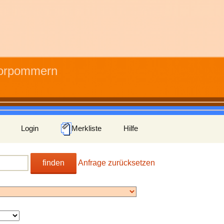
Vorpommern
Login
Merkliste
Hilfe
finden
Anfrage zurücksetzen