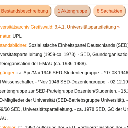
 Bestandsbeschreibung
1 Aktengruppe
8 Sachakten
versitätsarchiv Greifswald:
3.4.1. Universitätsparteileitung
»
natur:
UPL
tandsbildner:
Sozialistische Einheitspartei Deutschlands (SED)
versitätsparteileitung (1959-ca. 1978). - SED, Grundorganisatio
teiorganisation der EMAU (ca. 1986-1988).
gänger:
ca. Apr./Mai 1946 SED-Studentengruppe. - *07.08.1946 
 Wissenschafler. - *Nov 1946 SED-Dozentengruppe. - 02.12.
entengruppe zur SED-Parteigruppe Dozenten/Studenten. - 15.
-Mitglieder der Universität (SED-Betriebsgruppe Universität). 
9/60 SED, Universitätsparteileitung. - ca. 1978 SED, GO der Uni
AU.
hfolger:
ca. 1990 Auflösung der SED, Parteiorganisation der 