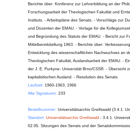
Berichte über: Konferenz zur Lehrerbildung an der Phi
Forschungsarbeit der Theologischen Fakultät und Ernt
Instituts. - Arbeitspläne des Senats. - Vorschläge zur D
und Dozenten der EMAU. - Vorlage für die Kollegiumss
und Begründung des Statuts der EMAU. - Bericht zur Fo
Mittelbereitstellung 1963. - Berichte über: Verbesserun
Entwicklung des wissenschaftlichen Nachwuchses an d
Theologischen Fakultät, Auslandsarbeit der EMAU. - E
der J. E. Purkyne- Universität Brno/CSSR. - Übersicht 
kapitalistischen Ausland. - Resolution des Senats.
Laufzeit:
1960-1963, 1966
Alte Signaturen:
233
Bestellnummer:
Universitätsarchiv Greifswald (3.4.1. Un
Standort:
Universitätsarchiv Greifswald
- 3.4.1. Universi
02.05. Sitzungen des Senats und der Senatskommissi