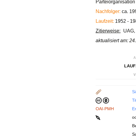
Parteiorganisatio
Nachfolger:
ca. 19
Laufzeit:
1952 - 19
Zitierweise:
UAG, 
aktualisiert am: 2
∧
LAUF
∨
Si
Ti
OAI-PMH
En
o
B
Sc