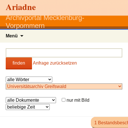
Ariadne
Archivportal Mecklenburg-
Vorpommern
Zum
Menü
Inhalt
springen
finden
Anfrage zurücksetzen
nur mit Bild
1 Bestandsbesc