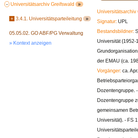
-
Universitätsarchiv Greifswald
»
Universitätsarchiv
+
3.4.1. Universitätsparteileitung
»
Signatur:
UPL
Bestandsbildner:
S
05.05.02. GO ABF/PG Verwaltung
Universität (1952-
» Kontext anzeigen
Grundorganisation 
der EMAU (ca. 198
Vorgänger:
ca. Apr
Betriebsparteiorga
Dozentengruppe. 
Dozentengruppe zu
gemeinsamen Betri
Universität). - FS
Universitätspartei