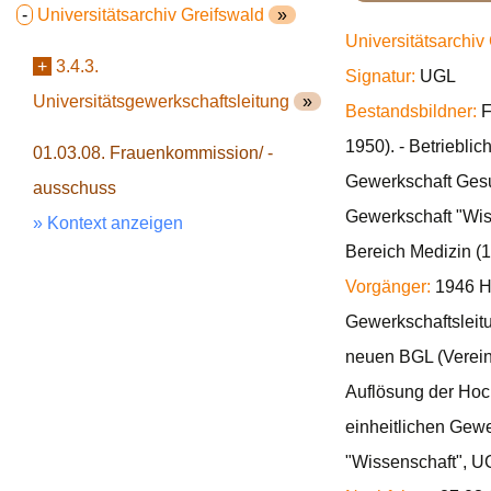
-
Universitätsarchiv Greifswald
»
Universitätsarchiv
+
3.4.3.
Signatur:
UGL
Universitätsgewerkschaftsleitung
»
Bestandsbildner:
F
1950). - Betriebli
01.03.08. Frauenkommission/ -
Gewerkschaft Gesu
ausschuss
Gewerkschaft "Wis
» Kontext anzeigen
Bereich Medizin (
Vorgänger:
1946 Ho
Gewerkschaftsleit
neuen BGL (Verein
Auflösung der Hoc
einheitlichen Gew
"Wissenschaft", 