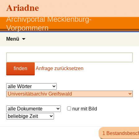
Ariadne
Archivportal Mecklenburg-
Vorpommern
Zum
Menü
Inhalt
springen
finden
Anfrage zurücksetzen
nur mit Bild
1 Bestandsbesc