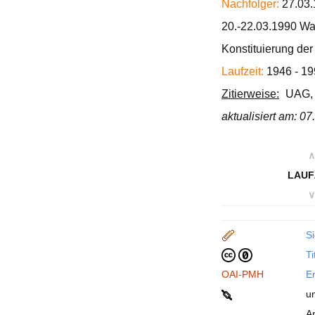
Nachfolger:
27.03.
20.-22.03.1990 Wa
Konstituierung de
Laufzeit:
1946 - 19
Zitierweise:
UAG, 
aktualisiert am: 0
∧
LAUF
∨
Si
Ti
OAI-PMH
En
u
A