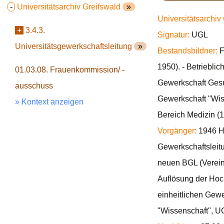
-
Universitätsarchiv Greifswald
»
Universitätsarchiv
+
3.4.3.
Signatur:
UGL
Universitätsgewerkschaftsleitung
»
Bestandsbildner:
F
1950). - Betriebli
01.03.08. Frauenkommission/ -
Gewerkschaft Gesu
ausschuss
Gewerkschaft "Wis
» Kontext anzeigen
Bereich Medizin (
Vorgänger:
1946 Ho
Gewerkschaftsleit
neuen BGL (Verein
Auflösung der Hoc
einheitlichen Gew
"Wissenschaft", 