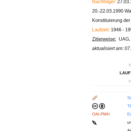
Nachfolger:
27.03.
20.-22.03.1990 Wa
Konstituierung de
Laufzeit:
1946 - 19
Zitierweise:
UAG, 
aktualisiert am: 0
∧
LAUF
∨
Si
Ti
OAI-PMH
En
u
A