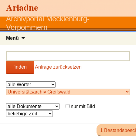
Ariadne
Archivportal Mecklenburg-
Vorpommern
Zum
Menü
Inhalt
springen
finden
Anfrage zurücksetzen
nur mit Bild
1 Bestandsbesc