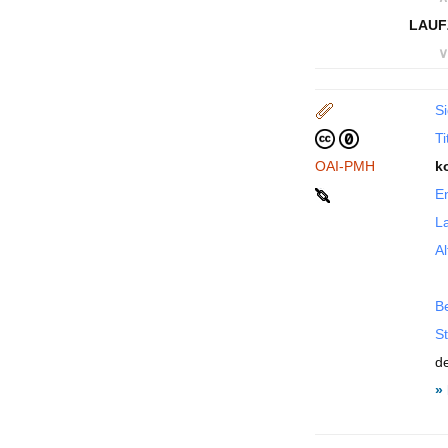
LAUF
∨
Si
Ti
OAI-PMH
k
En
La
Al
B
St
de
»