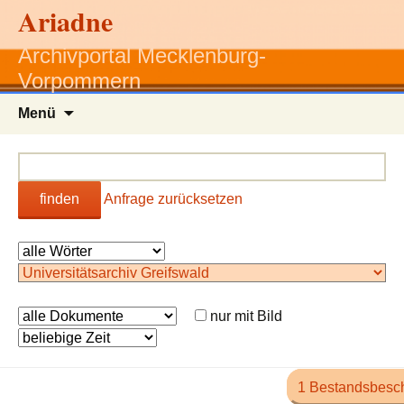
Ariadne
Archivportal Mecklenburg-
Vorpommern
Zum
Menü
Inhalt
springen
finden
Anfrage zurücksetzen
nur mit Bild
1 Bestandsbesc