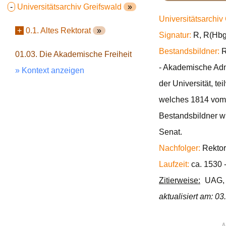
-
Universitätsarchiv Greifswald
»
Universitätsarchiv
+
0.1. Altes Rektorat
»
Signatur:
R, R(Hbg.
Bestandsbildner:
R
01.03. Die Akademische Freiheit
- Akademische Admi
» Kontext anzeigen
der Universität, t
welches 1814 vom K
Bestandsbildner wi
Senat.
Nachfolger:
Rektor
Laufzeit:
ca. 1530 
Zitierweise:
UAG, R
aktualisiert am: 0
∧