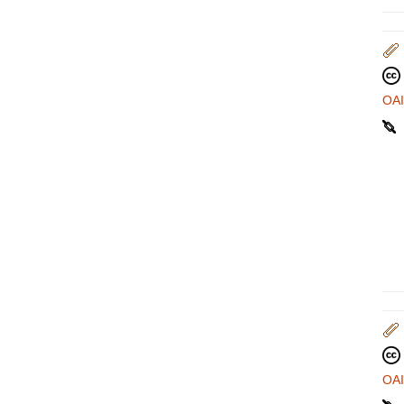
OA
OA