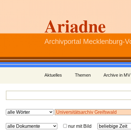
Ariadne
Archivportal Mecklenburg-
Zum
Aktuelles
Themen
Archive in MV
Inhalt
springen
nur mit Bild