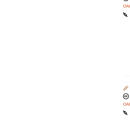
OA
OA