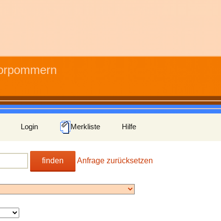
Vorpommern
Login
Merkliste
Hilfe
finden
Anfrage zurücksetzen