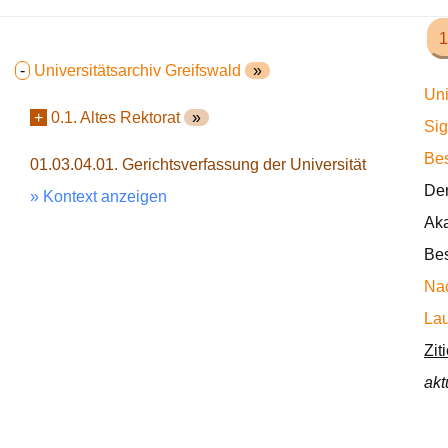
1
-
Universitätsarchiv Greifswald
»
Uni
+
0.1. Altes Rektorat
»
Sig
Bes
01.03.04.01. Gerichtsverfassung der Universität
Der
» Kontext anzeigen
Aka
Bes
Nac
Lau
Zit
akt