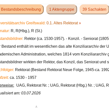
 Bestandsbeschreibung
1 Aktengruppe
39 Sachakten
versitätsarchiv Greifswald:
0.1. Altes Rektorat
»
natur:
R, R(Hbg.), R (St.)
tandsbildner:
Rektor (ca. 1530-1957). - Konzil. - Seniorat (180
 Bestand enthält im wesentlichen das alte Konziliararchiv der U
demischen Administration, welches 1814 vom Konziliararchiv ge
tandsbildner wirkten der Rektor, das Konzil, das Seniorat und s
hfolger:
Rektorat (Bestand Rektorat Neue Folge, 1945-ca. 1992
fzeit:
ca. 1530 - 1957
ierweise:
UAG, Rektorat Nr. ; UAG, Rektorat (Hbg.) Nr. ; UAG, Re
ualisiert am: 03.07.2026
∧