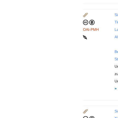
Si
Ti
OAI-PMH
La
Al
B
St
U
zu
Un
»
Si