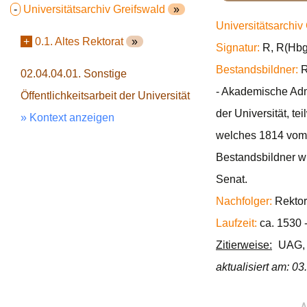
-
Universitätsarchiv Greifswald
»
Universitätsarchiv
+
0.1. Altes Rektorat
»
Signatur:
R, R(Hbg.
Bestandsbildner:
R
02.04.04.01. Sonstige
- Akademische Admi
Öffentlichkeitsarbeit der Universität
der Universität, t
» Kontext anzeigen
welches 1814 vom K
Bestandsbildner wi
Senat.
Nachfolger:
Rektor
Laufzeit:
ca. 1530 
Zitierweise:
UAG, R
aktualisiert am: 0
∧