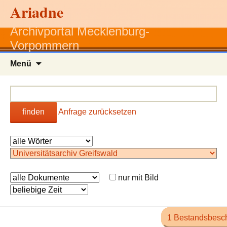
Ariadne
Archivportal Mecklenburg-
Vorpommern
Zum
Menü
Inhalt
springen
finden
Anfrage zurücksetzen
nur mit Bild
1 Bestandsbesc