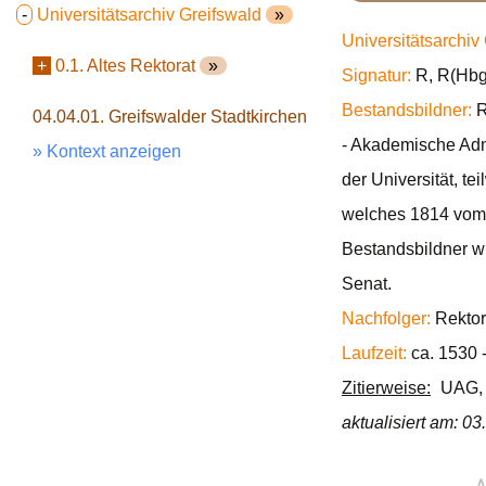
-
Universitätsarchiv Greifswald
»
Universitätsarchiv
+
0.1. Altes Rektorat
»
Signatur:
R, R(Hbg.
Bestandsbildner:
R
04.04.01. Greifswalder Stadtkirchen
- Akademische Admi
» Kontext anzeigen
der Universität, t
welches 1814 vom K
Bestandsbildner wi
Senat.
Nachfolger:
Rektor
Laufzeit:
ca. 1530 
Zitierweise:
UAG, R
aktualisiert am: 0
∧