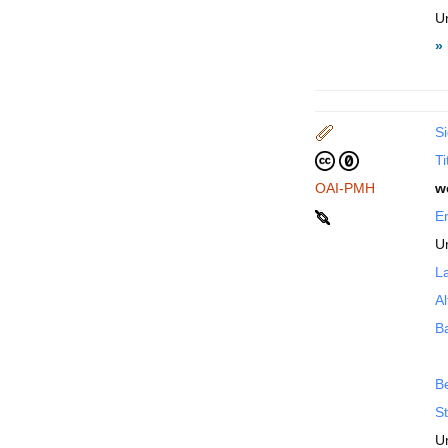
Un
»
Si
Ti
OAI-PMH
w
En
U
La
Al
B
B
St
Un