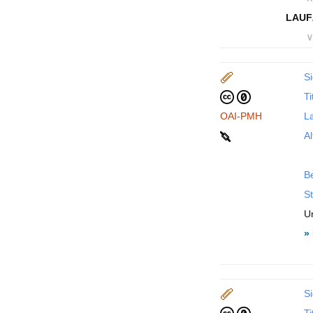
LAUF
∨
Si
Ti
OAI-PMH
La
Al
B
St
Un
»
Si