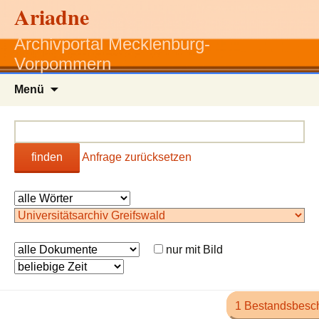
Ariadne
Archivportal Mecklenburg-
Vorpommern
Zum
Menü
Inhalt
springen
finden
Anfrage zurücksetzen
nur mit Bild
1 Bestandsbesc