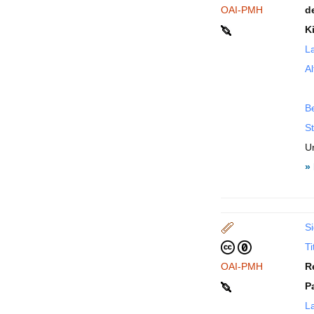
OAI-PMH
d
K
La
Al
B
St
Un
»
Si
Ti
OAI-PMH
R
P
La