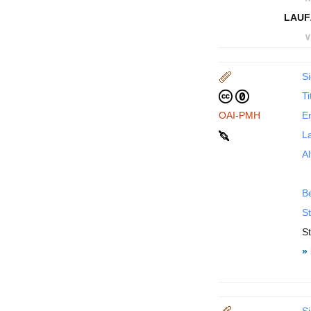
LAUF
∨
Si
Ti
OAI-PMH
En
La
Al
B
St
St
»