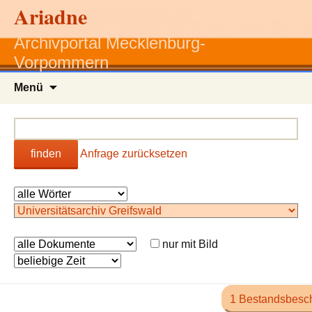
Ariadne
Archivportal Mecklenburg-
Vorpommern
Zum
Menü
Inhalt
springen
finden
Anfrage zurücksetzen
nur mit Bild
1 Bestandsbesc