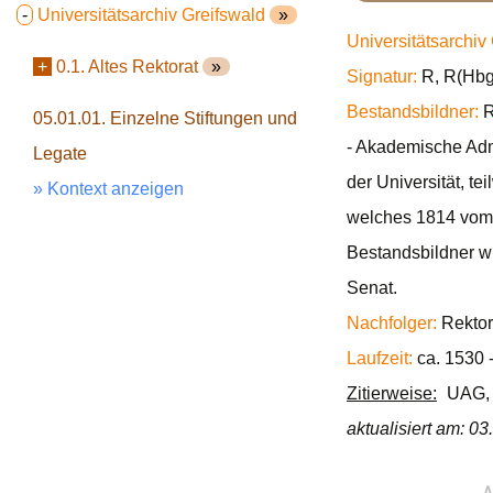
-
Universitätsarchiv Greifswald
»
Universitätsarchiv
+
0.1. Altes Rektorat
»
Signatur:
R, R(Hbg.
Bestandsbildner:
R
05.01.01. Einzelne Stiftungen und
- Akademische Admi
Legate
der Universität, t
» Kontext anzeigen
welches 1814 vom K
Bestandsbildner wi
Senat.
Nachfolger:
Rektor
Laufzeit:
ca. 1530 
Zitierweise:
UAG, R
aktualisiert am: 0
∧