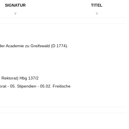
SIGNATUR
TITEL
∨
∨
 der Academie zu Greifswald (D 1774).
es Rektorat) Hbg 137/2
orat - 05. Stipendien - 05.02. Freitische