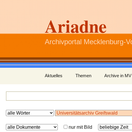
Ariadne
Archivportal Mecklenburg-
Zum
Aktuelles
Themen
Archive in MV
Inhalt
springen
nur mit Bild