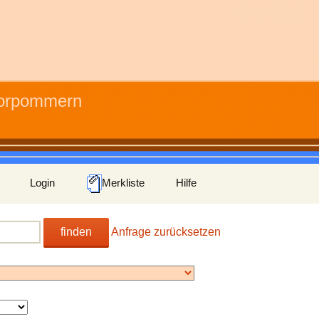
Vorpommern
Login
Merkliste
Hilfe
finden
Anfrage zurücksetzen