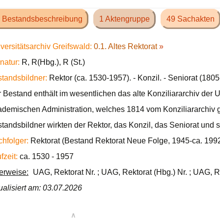
 Bestandsbeschreibung
1 Aktengruppe
49 Sachakten
versitätsarchiv Greifswald:
0.1. Altes Rektorat
»
natur:
R, R(Hbg.), R (St.)
tandsbildner:
Rektor (ca. 1530-1957). - Konzil. - Seniorat (180
 Bestand enthält im wesentlichen das alte Konziliararchiv der U
demischen Administration, welches 1814 vom Konziliararchiv ge
tandsbildner wirkten der Rektor, das Konzil, das Seniorat und s
hfolger:
Rektorat (Bestand Rektorat Neue Folge, 1945-ca. 1992
fzeit:
ca. 1530 - 1957
ierweise:
UAG, Rektorat Nr. ; UAG, Rektorat (Hbg.) Nr. ; UAG, Re
ualisiert am: 03.07.2026
∧