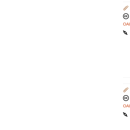
OA
OA