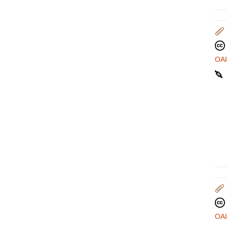
OA
OA