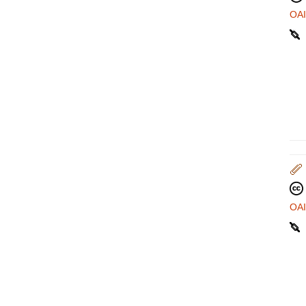
OA
OA