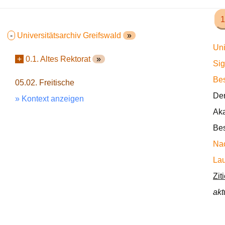
1
-
Universitätsarchiv Greifswald
»
Uni
+
0.1. Altes Rektorat
»
Sig
Bes
05.02. Freitische
Der
» Kontext anzeigen
Aka
Bes
Nac
Lau
Zit
akt