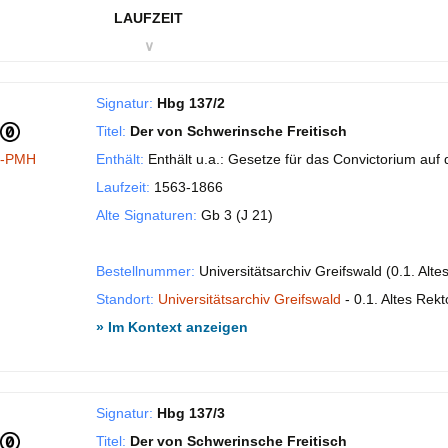
LAUFZEIT
∨
Signatur:
Hbg 137/2
Titel:
Der von Schwerinsche Freitisch
I-PMH
Enthält:
Enthält u.a.: Gesetze für das Convictorium auf
Laufzeit:
1563-1866
Alte Signaturen:
Gb 3 (J 21)
Bestellnummer:
Universitätsarchiv Greifswald (0.1. Alt
Standort:
Universitätsarchiv Greifswald
- 0.1. Altes Rekt
» Im Kontext anzeigen
Signatur:
Hbg 137/3
Titel:
Der von Schwerinsche Freitisch