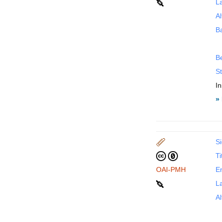
La
Al
B
B
St
In
»
Si
Ti
OAI-PMH
En
La
Al