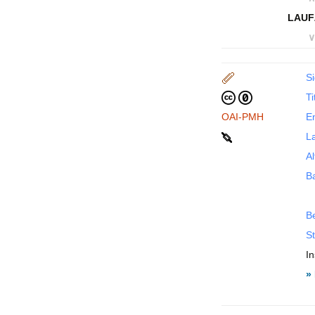
LAUF
∨
Si
Ti
OAI-PMH
En
La
Al
B
B
St
In
»