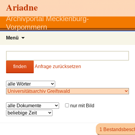
Ariadne
Archivportal Mecklenburg-
Vorpommern
Zum
Menü
Inhalt
springen
finden
Anfrage zurücksetzen
nur mit Bild
1 Bestandsbesc