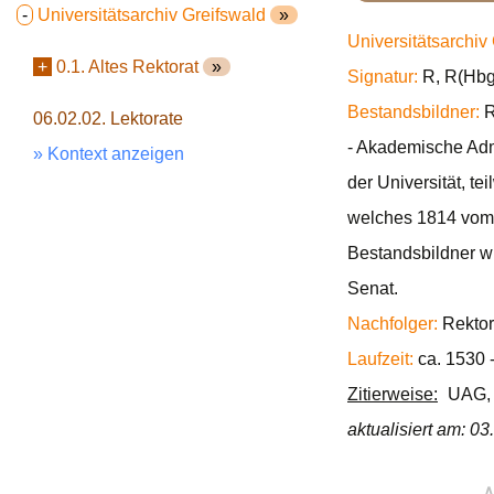
-
Universitätsarchiv Greifswald
»
Universitätsarchiv
+
0.1. Altes Rektorat
»
Signatur:
R, R(Hbg.
Bestandsbildner:
R
06.02.02. Lektorate
- Akademische Admi
» Kontext anzeigen
der Universität, t
welches 1814 vom K
Bestandsbildner wi
Senat.
Nachfolger:
Rektor
Laufzeit:
ca. 1530 
Zitierweise:
UAG, R
aktualisiert am: 0
∧