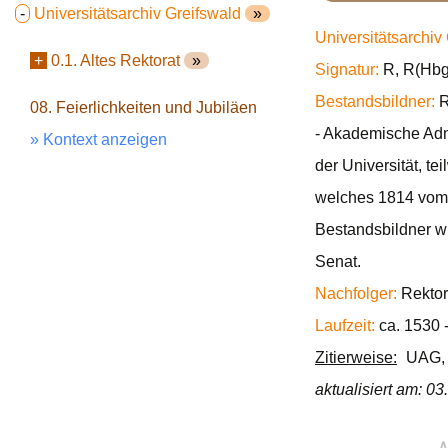
-
Universitätsarchiv Greifswald
»
Universitätsarchiv
+
0.1. Altes Rektorat
»
Signatur:
R, R(Hbg.
Bestandsbildner:
R
08. Feierlichkeiten und Jubiläen
- Akademische Admi
» Kontext anzeigen
der Universität, t
welches 1814 vom K
Bestandsbildner wi
Senat.
Nachfolger:
Rektor
Laufzeit:
ca. 1530 
Zitierweise:
UAG, R
aktualisiert am: 0
∧