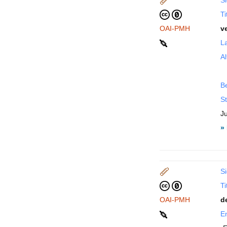
Si
Ti
OAI-PMH
v
La
Al
B
St
J
»
Si
Ti
OAI-PMH
d
En