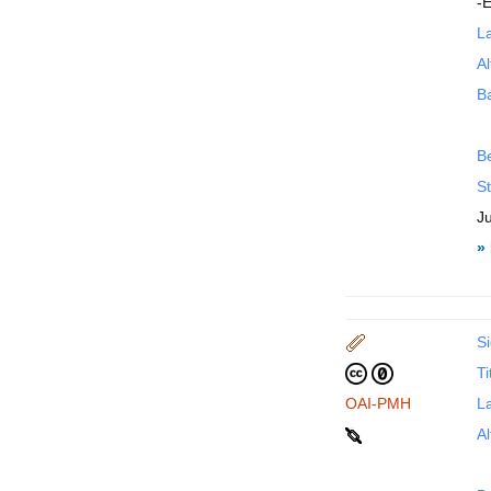
-
La
Al
B
B
St
J
»
Si
Ti
OAI-PMH
La
Al