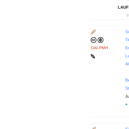
LAUF
∨
Si
Ti
OAI-PMH
En
La
Al
B
St
J
»