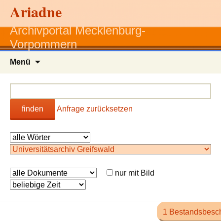
Ariadne
Archivportal Mecklenburg-
Vorpommern
Zum
Menü
Inhalt
springen
finden
Anfrage zurücksetzen
nur mit Bild
1 Bestandsbesc