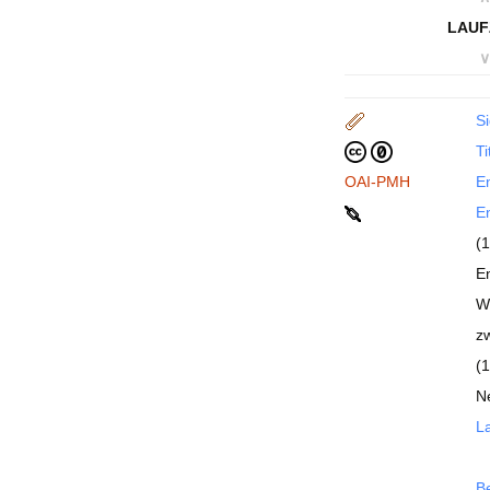
LAUF
∨
Si
Ti
OAI-PMH
En
En
(1
En
We
z
(
N
La
B