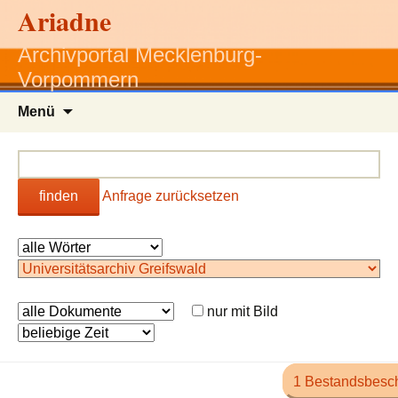
Ariadne
Archivportal Mecklenburg-
Vorpommern
Zum
Menü
Inhalt
springen
finden
Anfrage zurücksetzen
nur mit Bild
1 Bestandsbesc