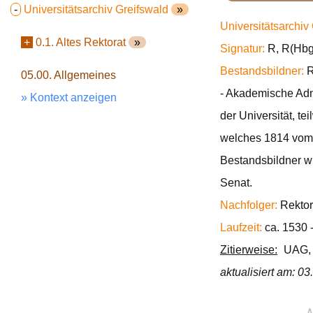
-
Universitätsarchiv Greifswald
»
Universitätsarchiv
+
0.1. Altes Rektorat
»
Signatur:
R, R(Hbg.
Bestandsbildner:
R
05.00. Allgemeines
- Akademische Admi
» Kontext anzeigen
der Universität, t
welches 1814 vom K
Bestandsbildner wi
Senat.
Nachfolger:
Rektor
Laufzeit:
ca. 1530 
Zitierweise:
UAG, R
aktualisiert am: 0
∧