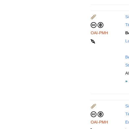
Si
Ti
OAI-PMH
B
La
B
St
A
»
Si
Ti
OAI-PMH
En