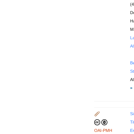
(
Do
H
Ma
La
Al
B
St
A
»
Si
Ti
OAI-PMH
En