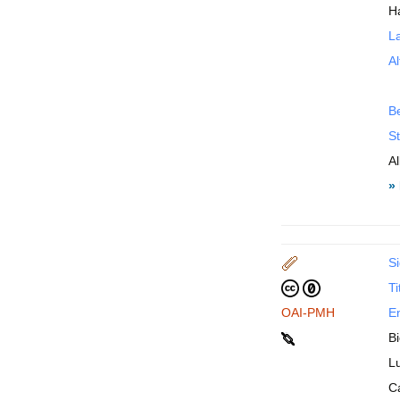
H
La
Al
B
St
A
»
Si
Ti
OAI-PMH
En
Bi
Lu
C