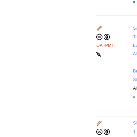
»
Si
Ti
OAI-PMH
La
Al
B
St
A
»
Si
Ti