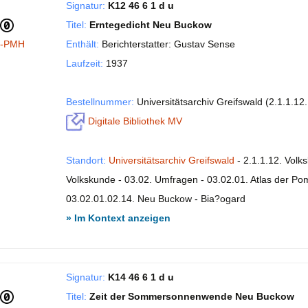
Signatur:
K12 46 6 1 d u
Titel:
Erntegedicht Neu Buckow
I-PMH
Enthält:
Berichterstatter: Gustav Sense
Laufzeit:
1937
Bestellnummer:
Universitätsarchiv Greifswald (2.1.1.12
Digitale Bibliothek MV
Standort:
Universitätsarchiv Greifswald
- 2.1.1.12. Volk
Volkskunde - 03.02. Umfragen - 03.02.01. Atlas der P
03.02.01.02.14. Neu Buckow - Bia?ogard
» Im Kontext anzeigen
Signatur:
K14 46 6 1 d u
Titel:
Zeit der Sommersonnenwende Neu Buckow