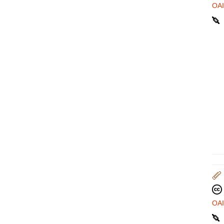
OA
OA