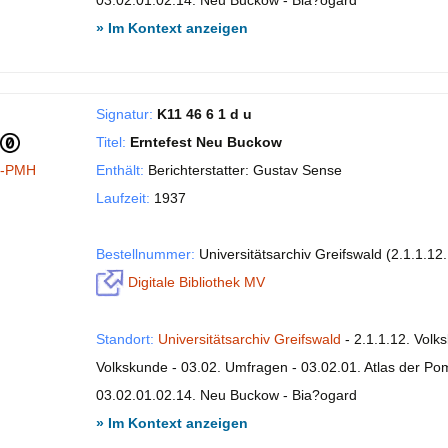
03.02.01.02.14. Neu Buckow - Bia?ogard
» Im Kontext anzeigen
Signatur:
K11 46 6 1 d u
Titel:
Erntefest Neu Buckow
I-PMH
Enthält:
Berichterstatter: Gustav Sense
Laufzeit:
1937
Bestellnummer:
Universitätsarchiv Greifswald (2.1.1.12
Digitale Bibliothek MV
Standort:
Universitätsarchiv Greifswald
- 2.1.1.12. Volk
Volkskunde - 03.02. Umfragen - 03.02.01. Atlas der P
03.02.01.02.14. Neu Buckow - Bia?ogard
» Im Kontext anzeigen