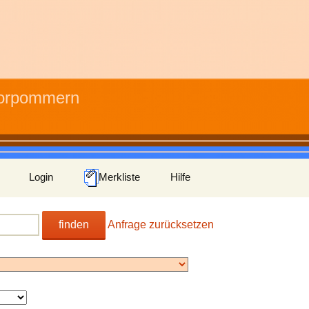
Vorpommern
Login
Merkliste
Hilfe
finden
Anfrage zurücksetzen