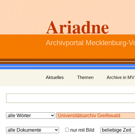
Ariadne
Archivportal Mecklenburg-
Zum
Aktuelles
Themen
Archive in MV
Inhalt
springen
nur mit Bild