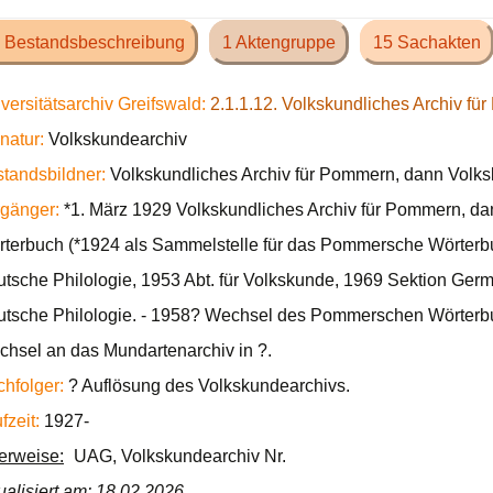
 Bestandsbeschreibung
1 Aktengruppe
15 Sachakten
versitätsarchiv Greifswald:
2.1.1.12. Volkskundliches Archiv f
natur:
Volkskundearchiv
tandsbildner:
Volkskundliches Archiv für Pommern, dann Volks
gänger:
*1. März 1929 Volkskundliches Archiv für Pommern, 
terbuch (*1924 als Sammelstelle für das Pommersche Wörterbuch
tsche Philologie, 1953 Abt. für Volkskunde, 1969 Sektion German
tsche Philologie. - 1958? Wechsel des Pommerschen Wörterb
hsel an das Mundartenarchiv in ?.
hfolger:
? Auflösung des Volkskundearchivs.
fzeit:
1927-
ierweise:
UAG, Volkskundearchiv Nr.
ualisiert am: 18.02.2026