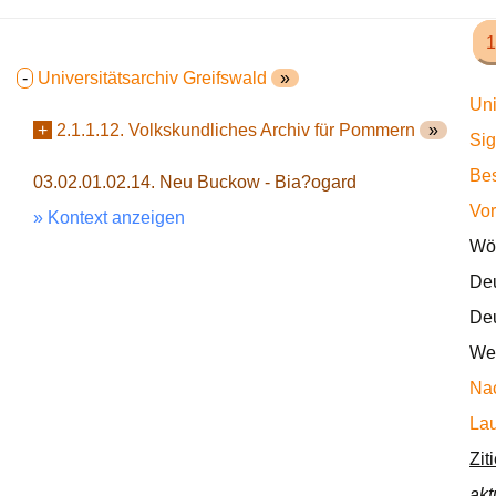
1
-
Universitätsarchiv Greifswald
»
Uni
+
2.1.1.12. Volkskundliches Archiv für Pommern
»
Sig
Bes
03.02.01.02.14. Neu Buckow - Bia?ogard
Vor
» Kontext anzeigen
Wör
Deu
Deu
Wec
Nac
Lau
Zit
akt