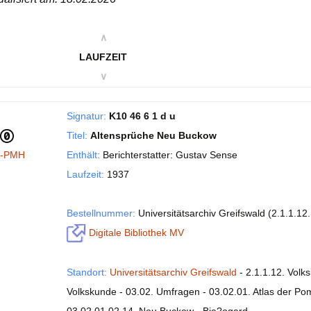
∧
LAUFZEIT
∨
Signatur:
K10 46 6 1 d u
Titel:
Altensprüche Neu Buckow
I-PMH
Enthält:
Berichterstatter: Gustav Sense
Laufzeit:
1937
Bestellnummer:
Universitätsarchiv Greifswald (2.1.1.12
Digitale Bibliothek MV
Standort:
Universitätsarchiv Greifswald
- 2.1.1.12. Volk
Volkskunde - 03.02. Umfragen - 03.02.01. Atlas der P