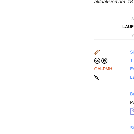
aktualisiert am: 1
∧
LAUF
∨
Si
Ti
OAI-PMH
En
La
B
P
St