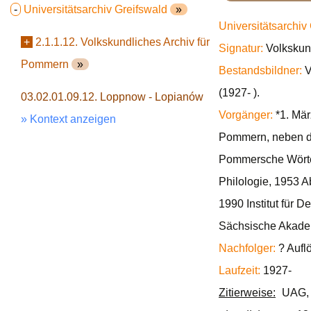
-
Universitätsarchiv Greifswald
»
Universitätsarchiv
+
2.1.1.12. Volkskundliches Archiv für
Signatur:
Volkskun
Pommern
»
Bestandsbildner:
V
(1927- ).
03.02.01.09.12. Loppnow - Lopianów
Vorgänger:
*1. Mär
» Kontext anzeigen
Pommern, neben d
Pommersche Wörterb
Philologie, 1953 A
1990 Institut für
Sächsische Akadem
Nachfolger:
? Aufl
Laufzeit:
1927-
Zitierweise:
UAG, 