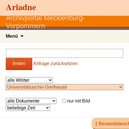
Ariadne
Archivportal Mecklenburg-
Vorpommern
Zum
Menü
Inhalt
springen
finden
Anfrage zurücksetzen
nur mit Bild
1 Bestandsbesc