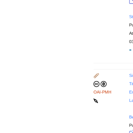
St
P
A
0
»
Si
Ti
OAI-PMH
En
La
B
P