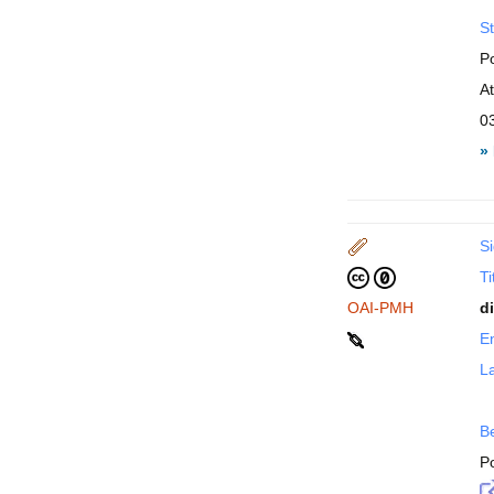
St
P
A
0
»
Si
Ti
OAI-PMH
d
En
La
B
P