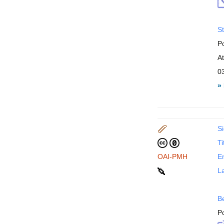
St
P
A
0
»
Si
Ti
OAI-PMH
En
La
B
P