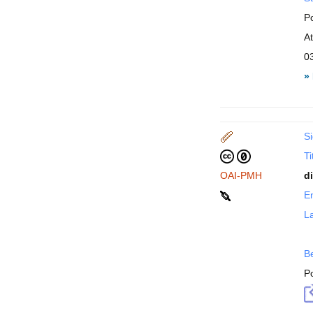
P
A
0
»
Si
Ti
OAI-PMH
d
En
La
B
P