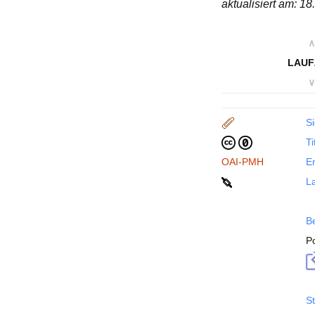
aktualisiert am: 1
∧
LAUF
∨
Si
Ti
OAI-PMH
En
La
B
P
St