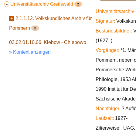
-
Universitätsarchiv Greifswald
»
Universitätsarchiv
+
2.1.1.12. Volkskundliches Archiv für
Signatur:
Volkskun
Pommern
»
Bestandsbildner:
V
(1927- ).
03.02.01.10.06. Klebow - Chlebowo
Vorgänger:
*1. Mär
» Kontext anzeigen
Pommern, neben d
Pommersche Wörterb
Philologie, 1953 A
1990 Institut für
Sächsische Akadem
Nachfolger:
? Aufl
Laufzeit:
1927-
Zitierweise:
UAG, 