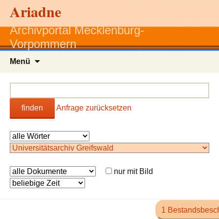
Ariadne
Archivportal Mecklenburg-
Vorpommern
Zum
Menü
Inhalt
springen
finden
Anfrage zurücksetzen
nur mit Bild
1 Bestandsbesc