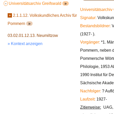
-
Universitätsarchiv Greifswald
»
Universitätsarchiv
+
2.1.1.12. Volkskundliches Archiv für
Signatur:
Volkskun
Pommern
»
Bestandsbildner:
V
(1927- ).
03.02.01.12.13. Neumiltzow
Vorgänger:
*1. Mär
» Kontext anzeigen
Pommern, neben d
Pommersche Wörterb
Philologie, 1953 A
1990 Institut für
Sächsische Akadem
Nachfolger:
? Aufl
Laufzeit:
1927-
Zitierweise:
UAG, 