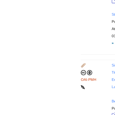
St
P
A
0
»
Si
Ti
OAI-PMH
En
La
B
P