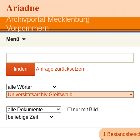
Ariadne
Archivportal Mecklenburg-
Vorpommern
Zum
Menü
Inhalt
springen
finden
Anfrage zurücksetzen
nur mit Bild
1 Bestandsbesc