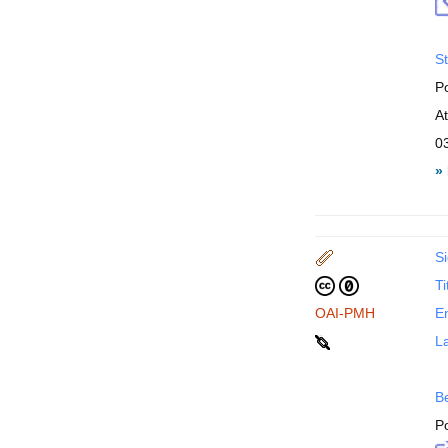
St
P
A
0
»
Si
Ti
OAI-PMH
En
La
B
P