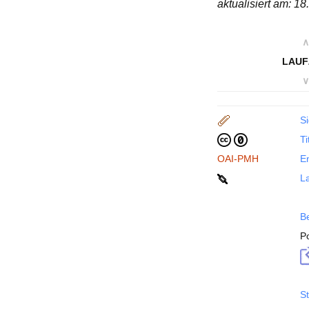
aktualisiert am: 1
∧
LAUF
∨
Si
Ti
OAI-PMH
En
La
B
P
St