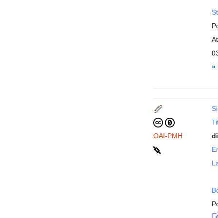
St
P
A
0
»
Si
Ti
OAI-PMH
d
En
La
B
P