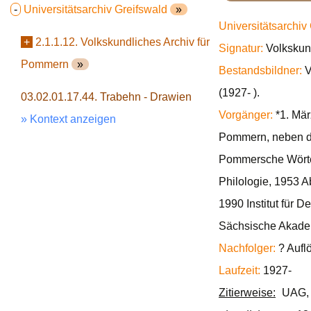
-
Universitätsarchiv Greifswald
»
Universitätsarchiv
+
2.1.1.12. Volkskundliches Archiv für
Signatur:
Volkskun
Pommern
»
Bestandsbildner:
V
(1927- ).
03.02.01.17.44. Trabehn - Drawien
Vorgänger:
*1. Mär
» Kontext anzeigen
Pommern, neben d
Pommersche Wörterb
Philologie, 1953 A
1990 Institut für
Sächsische Akadem
Nachfolger:
? Aufl
Laufzeit:
1927-
Zitierweise:
UAG, 