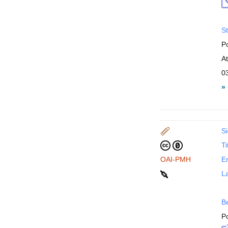
St
P
A
0
»
Si
Ti
OAI-PMH
En
La
B
P