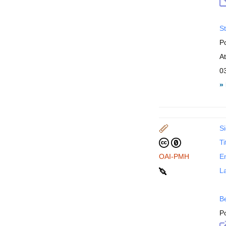
St
P
A
0
»
Si
Ti
OAI-PMH
En
La
B
P