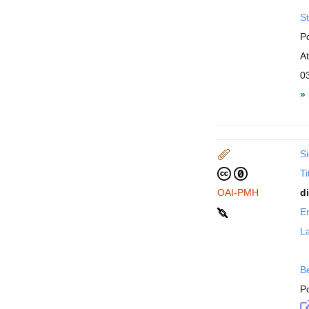
St
P
A
0
»
Si
Ti
OAI-PMH
d
En
La
B
P