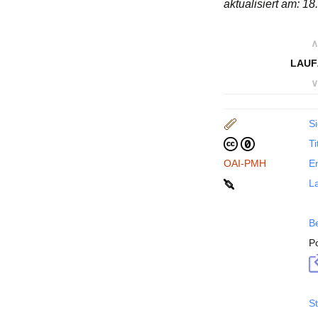
aktualisiert am: 1
∧
LAUF
∨
Si
Ti
OAI-PMH
En
La
B
P
St