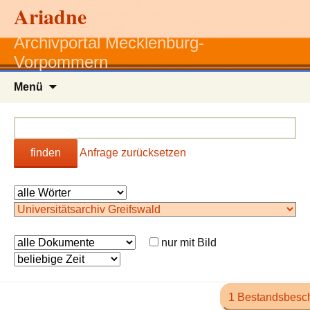
Ariadne
Archivportal Mecklenburg-
Vorpommern
Zum
Menü
Inhalt
springen
finden
Anfrage zurücksetzen
nur mit Bild
1 Bestandsbesc