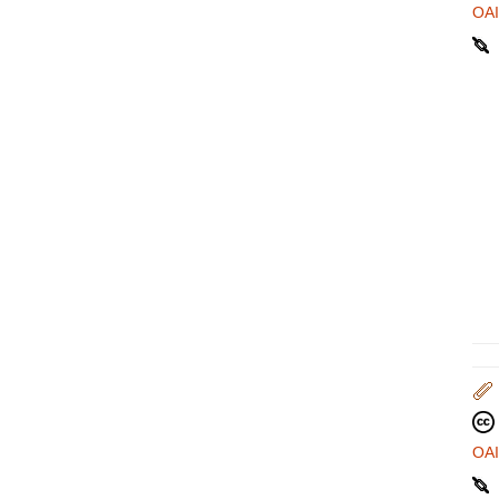
OA
OA