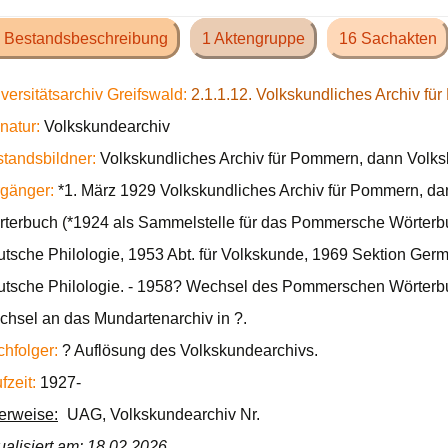
 Bestandsbeschreibung
1 Aktengruppe
16 Sachakten
versitätsarchiv Greifswald:
2.1.1.12. Volkskundliches Archiv f
natur:
Volkskundearchiv
tandsbildner:
Volkskundliches Archiv für Pommern, dann Volks
gänger:
*1. März 1929 Volkskundliches Archiv für Pommern, 
terbuch (*1924 als Sammelstelle für das Pommersche Wörterbuch
tsche Philologie, 1953 Abt. für Volkskunde, 1969 Sektion German
tsche Philologie. - 1958? Wechsel des Pommerschen Wörterb
hsel an das Mundartenarchiv in ?.
hfolger:
? Auflösung des Volkskundearchivs.
fzeit:
1927-
ierweise:
UAG, Volkskundearchiv Nr.
ualisiert am: 18.02.2026