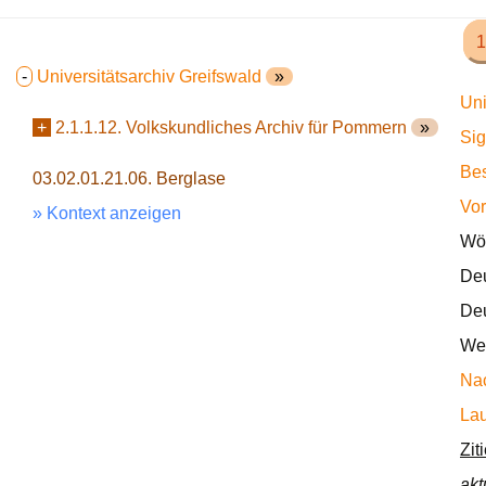
1
-
Universitätsarchiv Greifswald
»
Uni
+
2.1.1.12. Volkskundliches Archiv für Pommern
»
Sig
Bes
03.02.01.21.06. Berglase
Vor
» Kontext anzeigen
Wör
Deu
Deu
Wec
Nac
Lau
Zit
akt