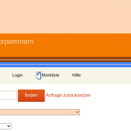
Vorpommern
Login
Merkliste
Hilfe
finden
Anfrage zurücksetzen