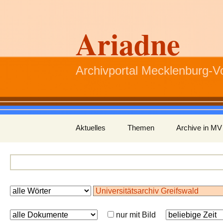
Ariadne
Archivportal Mecklenburg-
Zum
Aktuelles
Themen
Archive in MV
Inhalt
springen
nur mit Bild