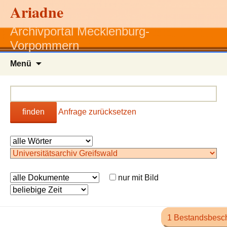
Ariadne
Archivportal Mecklenburg-
Vorpommern
Zum
Menü
Inhalt
springen
finden
Anfrage zurücksetzen
nur mit Bild
1 Bestandsbesc