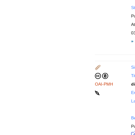
St
P
A
0
»
Si
Ti
OAI-PMH
d
En
La
B
P