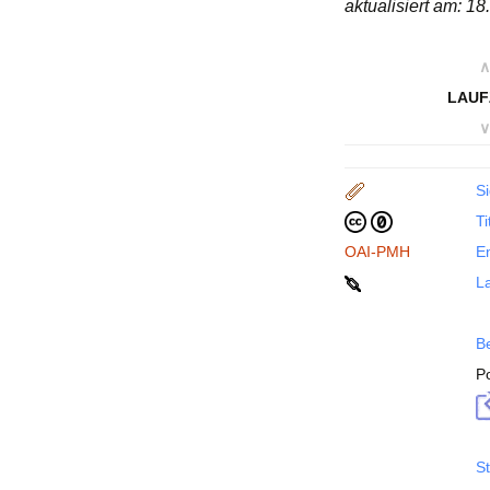
aktualisiert am: 1
∧
LAUF
∨
Si
Ti
OAI-PMH
En
La
B
P
St