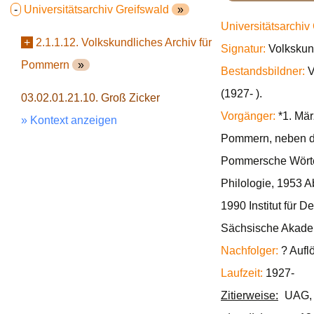
-
Universitätsarchiv Greifswald
»
Universitätsarchiv
+
2.1.1.12. Volkskundliches Archiv für
Signatur:
Volkskun
Pommern
»
Bestandsbildner:
V
(1927- ).
03.02.01.21.10. Groß Zicker
Vorgänger:
*1. Mär
» Kontext anzeigen
Pommern, neben d
Pommersche Wörterb
Philologie, 1953 A
1990 Institut für
Sächsische Akadem
Nachfolger:
? Aufl
Laufzeit:
1927-
Zitierweise:
UAG, 