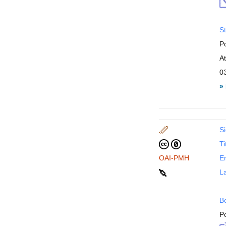
St
P
A
0
»
Si
Ti
OAI-PMH
En
La
B
P