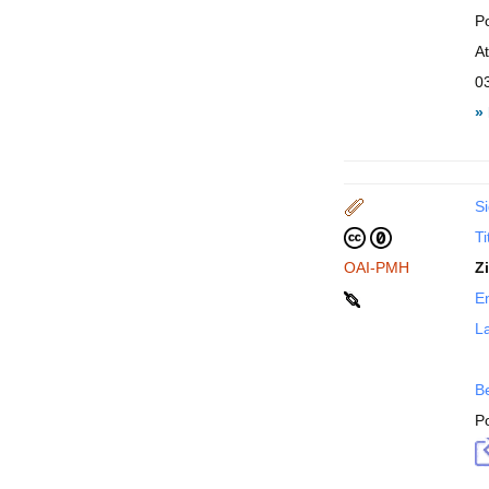
P
A
0
»
Si
Ti
OAI-PMH
Z
En
La
B
P