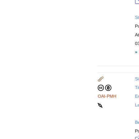
St
P
A
0
»
Si
Ti
OAI-PMH
En
La
B
P