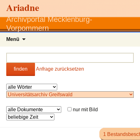
Ariadne
Archivportal Mecklenburg-
Vorpommern
Zum
Menü
Inhalt
springen
finden
Anfrage zurücksetzen
nur mit Bild
1 Bestandsbesc