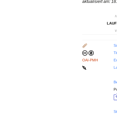
aktualisiert am: 1
∧
LAUF
∨
Si
Ti
OAI-PMH
En
La
B
P
St