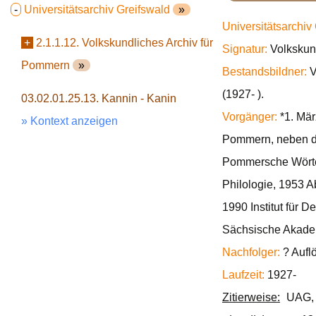
-
Universitätsarchiv Greifswald
»
Universitätsarchiv
+
2.1.1.12. Volkskundliches Archiv für
Signatur:
Volkskun
Pommern
»
Bestandsbildner:
V
(1927- ).
03.02.01.25.13. Kannin - Kanin
Vorgänger:
*1. Mär
» Kontext anzeigen
Pommern, neben d
Pommersche Wörterb
Philologie, 1953 A
1990 Institut für
Sächsische Akadem
Nachfolger:
? Aufl
Laufzeit:
1927-
Zitierweise:
UAG, 