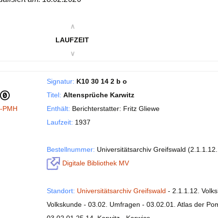
∧
LAUFZEIT
∨
Signatur:
K10 30 14 2 b o
Titel:
Altensprüche Karwitz
I-PMH
Enthält:
Berichterstatter: Fritz Gliewe
Laufzeit:
1937
Bestellnummer:
Universitätsarchiv Greifswald (2.1.1.12
Digitale Bibliothek MV
Standort:
Universitätsarchiv Greifswald
- 2.1.1.12. Volk
Volkskunde - 03.02. Umfragen - 03.02.01. Atlas der P