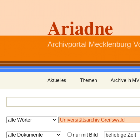
Ariadne
Archivportal Mecklenburg-
Zum
Aktuelles
Themen
Archive in MV
Inhalt
springen
nur mit Bild