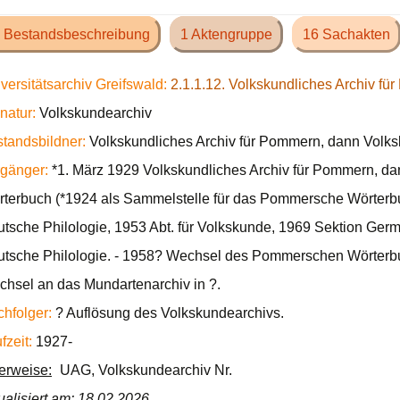
 Bestandsbeschreibung
1 Aktengruppe
16 Sachakten
versitätsarchiv Greifswald:
2.1.1.12. Volkskundliches Archiv f
natur:
Volkskundearchiv
tandsbildner:
Volkskundliches Archiv für Pommern, dann Volks
gänger:
*1. März 1929 Volkskundliches Archiv für Pommern, 
terbuch (*1924 als Sammelstelle für das Pommersche Wörterbuch
tsche Philologie, 1953 Abt. für Volkskunde, 1969 Sektion German
tsche Philologie. - 1958? Wechsel des Pommerschen Wörterb
hsel an das Mundartenarchiv in ?.
hfolger:
? Auflösung des Volkskundearchivs.
fzeit:
1927-
ierweise:
UAG, Volkskundearchiv Nr.
ualisiert am: 18.02.2026