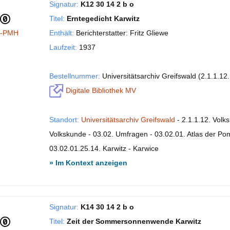
Signatur:
K12 30 14 2 b o
Titel:
Erntegedicht Karwitz
I-PMH
Enthält:
Berichterstatter: Fritz Gliewe
Laufzeit:
1937
Bestellnummer:
Universitätsarchiv Greifswald (2.1.1.12
Digitale Bibliothek MV
Standort:
Universitätsarchiv Greifswald
- 2.1.1.12. Volk
Volkskunde - 03.02. Umfragen - 03.02.01. Atlas der P
03.02.01.25.14. Karwitz - Karwice
» Im Kontext anzeigen
Signatur:
K14 30 14 2 b o
Titel:
Zeit der Sommersonnenwende Karwitz