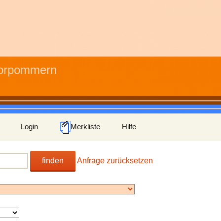
Vorpommern
Login
Merkliste
Hilfe
finden
Anfrage zurücksetzen