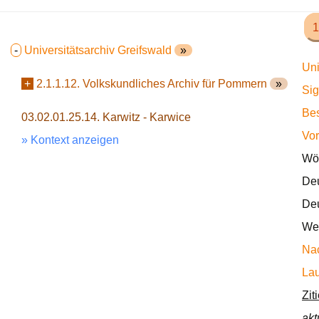
1
-
Universitätsarchiv Greifswald
»
Uni
+
2.1.1.12. Volkskundliches Archiv für Pommern
»
Sig
Bes
03.02.01.25.14. Karwitz - Karwice
Vor
» Kontext anzeigen
Wör
Deu
Deu
Wec
Nac
Lau
Zit
akt