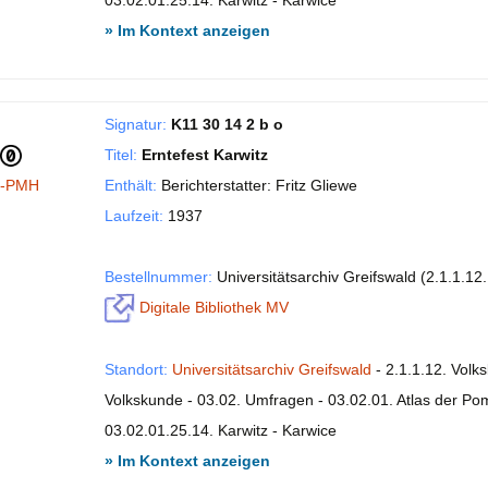
03.02.01.25.14. Karwitz - Karwice
» Im Kontext anzeigen
Signatur:
K11 30 14 2 b o
Titel:
Erntefest Karwitz
I-PMH
Enthält:
Berichterstatter: Fritz Gliewe
Laufzeit:
1937
Bestellnummer:
Universitätsarchiv Greifswald (2.1.1.12
Digitale Bibliothek MV
Standort:
Universitätsarchiv Greifswald
- 2.1.1.12. Volk
Volkskunde - 03.02. Umfragen - 03.02.01. Atlas der P
03.02.01.25.14. Karwitz - Karwice
» Im Kontext anzeigen