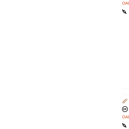
OA
OA