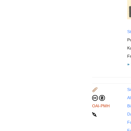
St
P
Ka
F
»
S
Al
OAI-PMH
Bi
D
F
F