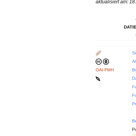
aktualisiert am: 1
DATI
S
A
OAI-PMH
Bi
D
F
F
P
B
P