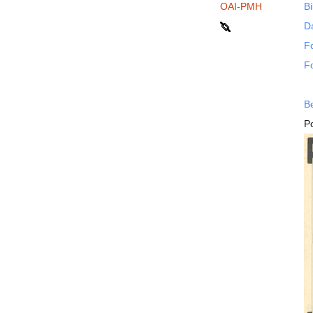
OAI-PMH
Bi
D
F
F
B
P