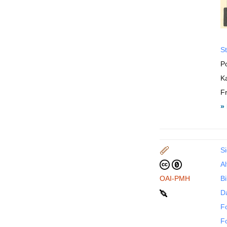
St
P
Ka
F
»
S
Al
OAI-PMH
Bi
D
F
F