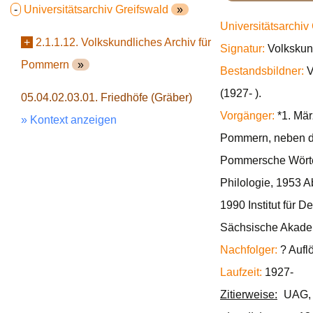
-
Universitätsarchiv Greifswald
»
Universitätsarchiv
+
2.1.1.12. Volkskundliches Archiv für
Signatur:
Volkskun
Pommern
»
Bestandsbildner:
V
(1927- ).
05.04.02.03.01. Friedhöfe (Gräber)
Vorgänger:
*1. Mär
» Kontext anzeigen
Pommern, neben d
Pommersche Wörterb
Philologie, 1953 A
1990 Institut für
Sächsische Akadem
Nachfolger:
? Aufl
Laufzeit:
1927-
Zitierweise:
UAG, 