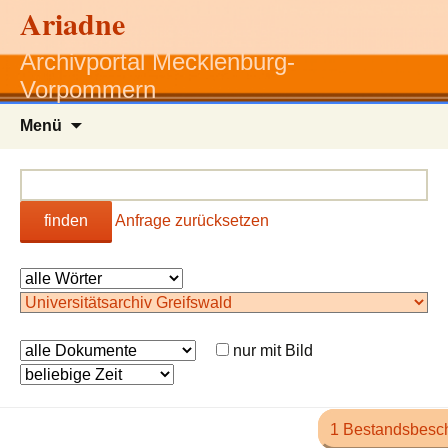
Ariadne
Archivportal Mecklenburg-
Vorpommern
Zum
Menü
Inhalt
springen
finden
Anfrage zurücksetzen
nur mit Bild
1 Bestandsbesc