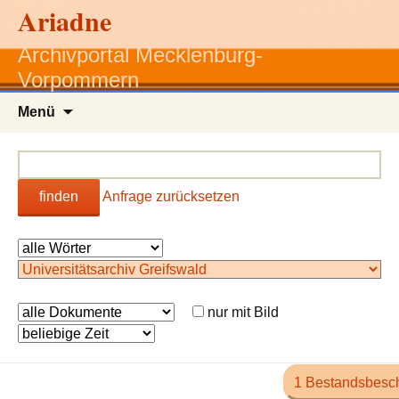
Ariadne
Archivportal Mecklenburg-
Vorpommern
Zum
Menü
Inhalt
springen
finden
Anfrage zurücksetzen
nur mit Bild
1 Bestandsbesc