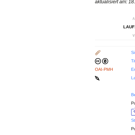
aktualisiert am: 1
∧
LAUF
∨
Si
Ti
OAI-PMH
En
La
B
P
St
P