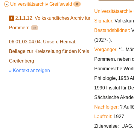
-
Universitätsarchiv Greifswald
»
Universitätsarchiv
+
2.1.1.12. Volkskundliches Archiv für
Signatur:
Volkskun
Pommern
»
Bestandsbildner:
V
(1927- ).
06.01.03.04.04. Unsere Heimat,
Vorgänger:
*1. Mär
Beilage zur Kreiszeitung für den Kreis
Pommern, neben d
Greifenberg
Pommersche Wörterb
» Kontext anzeigen
Philologie, 1953 A
1990 Institut für
Sächsische Akadem
Nachfolger:
? Aufl
Laufzeit:
1927-
Zitierweise:
UAG, 