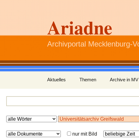
Ariadne
Archivportal Mecklenburg-
Zum
Aktuelles
Themen
Archive in MV
Inhalt
springen
nur mit Bild