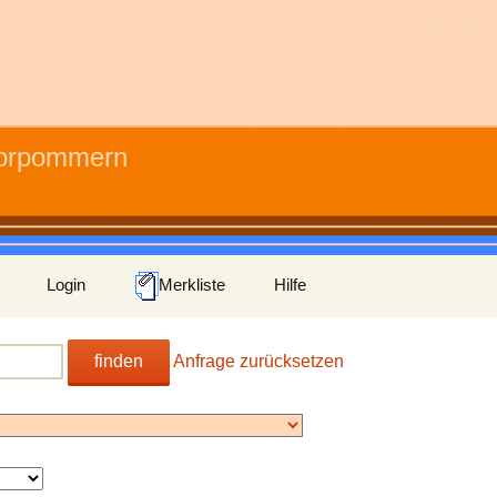
Vorpommern
Login
Merkliste
Hilfe
finden
Anfrage zurücksetzen