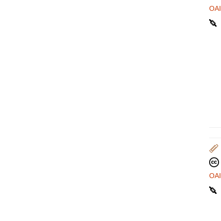
OA
OA