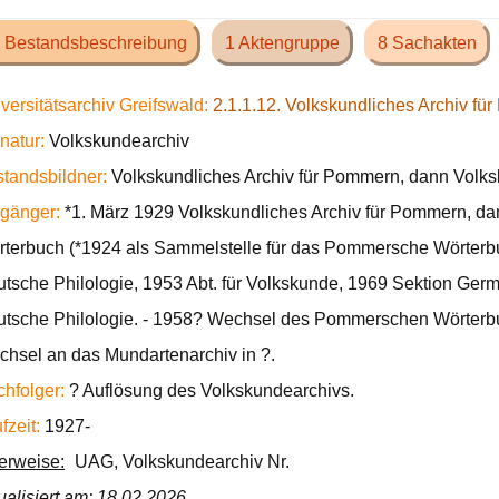
 Bestandsbeschreibung
1 Aktengruppe
8 Sachakten
versitätsarchiv Greifswald:
2.1.1.12. Volkskundliches Archiv f
natur:
Volkskundearchiv
tandsbildner:
Volkskundliches Archiv für Pommern, dann Volks
gänger:
*1. März 1929 Volkskundliches Archiv für Pommern, 
terbuch (*1924 als Sammelstelle für das Pommersche Wörterbuch
tsche Philologie, 1953 Abt. für Volkskunde, 1969 Sektion German
tsche Philologie. - 1958? Wechsel des Pommerschen Wörterb
hsel an das Mundartenarchiv in ?.
hfolger:
? Auflösung des Volkskundearchivs.
fzeit:
1927-
ierweise:
UAG, Volkskundearchiv Nr.
ualisiert am: 18.02.2026