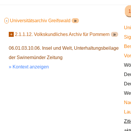
1
-
Universitätsarchiv Greifswald
»
Uni
+
2.1.1.12. Volkskundliches Archiv für Pommern
»
Sig
Bes
06.01.03.10.06. Insel und Welt, Unterhaltungsbeilage
Vor
der Swinemünder Zeitung
Wör
» Kontext anzeigen
Deu
Deu
Wec
Nac
Lau
Zit
akt