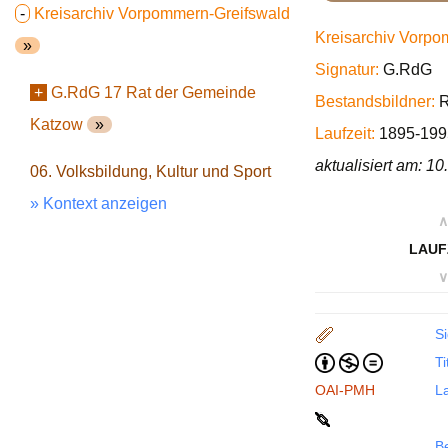
-
Kreisarchiv Vorpommern-Greifswald
Kreisarchiv Vorpo
»
Signatur:
G.RdG
+
G.RdG 17 Rat der Gemeinde
Bestandsbildner:
R
Katzow
»
Laufzeit:
1895-199
aktualisiert am: 1
06. Volksbildung, Kultur und Sport
» Kontext anzeigen
∧
LAUF
∨
Si
Ti
OAI-PMH
La
B