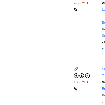
OAI-PMH
A
La
B
K
St
- 
»
Si
Ti
OAI-PMH
V
En
Ka
J