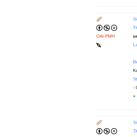
Si
Ti
OAI-PMH
u
La
B
K
St
- 
»
Si
Ti