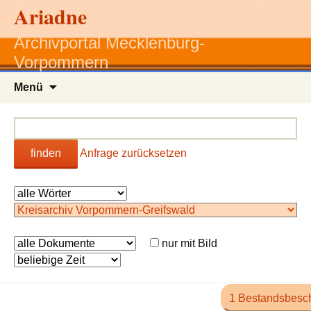
Ariadne
Archivportal Mecklenburg-
Vorpommern
Zum
Menü
Inhalt
springen
finden
Anfrage zurücksetzen
nur mit Bild
1 Bestandsbesc