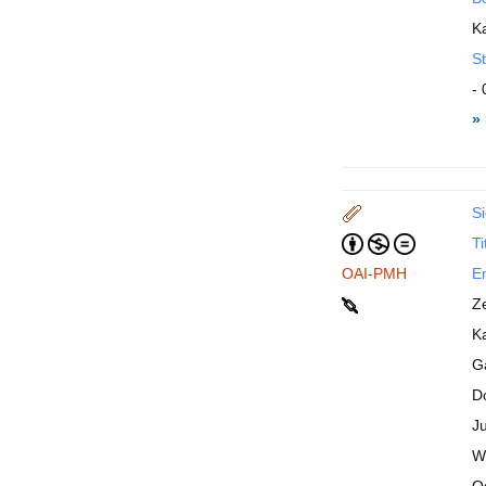
K
St
- 
»
Si
Ti
OAI-PMH
En
Z
Ka
G
Do
J
W