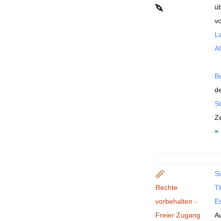
ü
v
La
Al
B
de
St
Ze
»
Si
Rechte
Ti
vorbehalten -
En
Freier Zugang
A