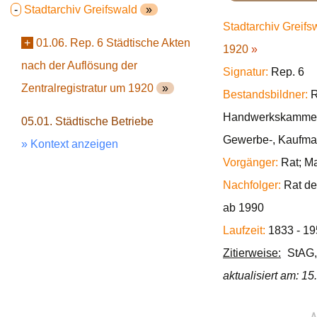
-
Stadtarchiv Greifswald
»
Stadtarchiv Greifs
+
01.06. Rep. 6 Städtische Akten
1920
»
nach der Auflösung der
Signatur:
Rep. 6
Zentralregistratur um 1920
»
Bestandsbildner:
R
Handwerkskammer; 
05.01. Städtische Betriebe
Gewerbe-, Kaufman
» Kontext anzeigen
Vorgänger:
Rat; Ma
Nachfolger:
Rat de
ab 1990
Laufzeit:
1833 - 19
Zitierweise:
StAG,
aktualisiert am: 1
∧