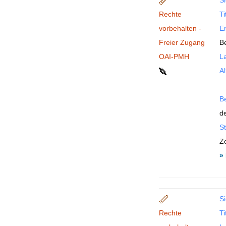
Si
Rechte
Ti
vorbehalten -
En
Freier Zugang
Be
OAI-PMH
La
Al
B
de
St
Ze
»
Si
Rechte
Ti