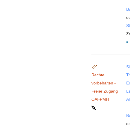
B
de
St
Ze
»
Si
Rechte
Ti
vorbehalten -
En
Freier Zugang
La
OAI-PMH
Al
B
de