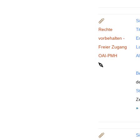
Si
Rechte
Ti
vorbehalten -
En
Freier Zugang
La
OAI-PMH
Al
B
de
St
Ze
»
Si