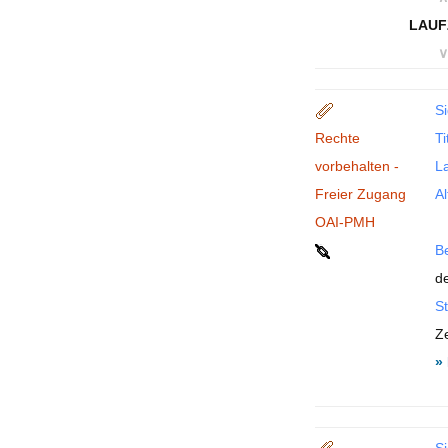
LAUF
∨
Si
Rechte
Ti
vorbehalten -
La
Freier Zugang
Al
OAI-PMH
B
de
St
Ze
»