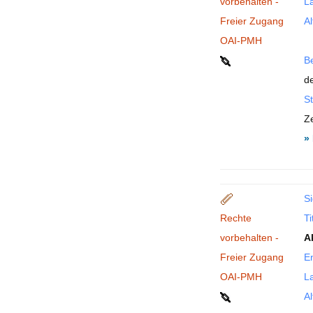
vorbehalten -
La
Freier Zugang
Al
OAI-PMH
B
de
St
Ze
»
Si
Rechte
Ti
vorbehalten -
A
Freier Zugang
En
OAI-PMH
La
Al