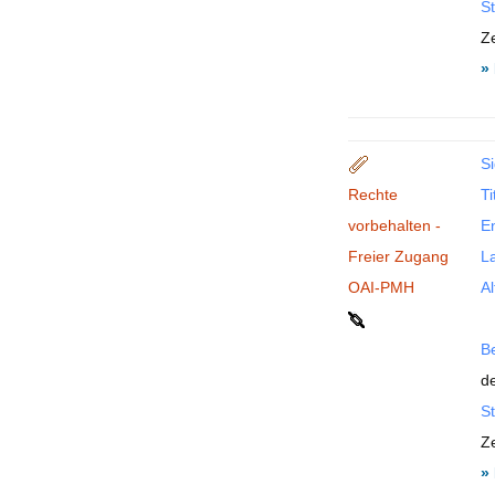
St
Ze
»
Si
Rechte
Ti
vorbehalten -
En
Freier Zugang
La
OAI-PMH
Al
B
de
St
Ze
»