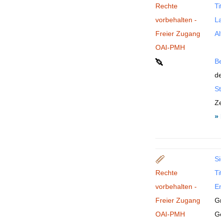
Rechte
Ti
vorbehalten -
La
Freier Zugang
Al
OAI-PMH
B
de
St
Ze
»
Si
Rechte
Ti
vorbehalten -
En
Freier Zugang
G
OAI-PMH
G