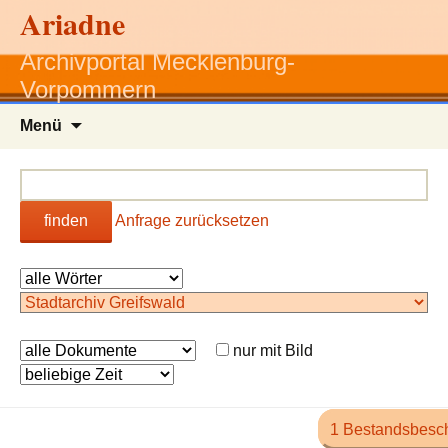
Ariadne
Archivportal Mecklenburg-
Vorpommern
Zum
Menü
Inhalt
springen
finden
Anfrage zurücksetzen
nur mit Bild
1 Bestandsbesc