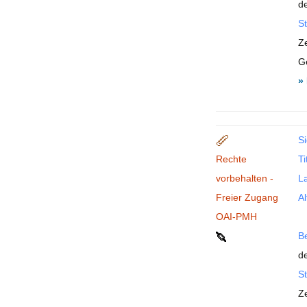
de
St
Z
G
»
Si
Rechte
Ti
vorbehalten -
La
Freier Zugang
Al
OAI-PMH
B
de
St
Z