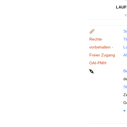
LAUF
∨
Si
Rechte
Ti
vorbehalten -
La
Freier Zugang
Al
OAI-PMH
B
de
St
Z
G
»