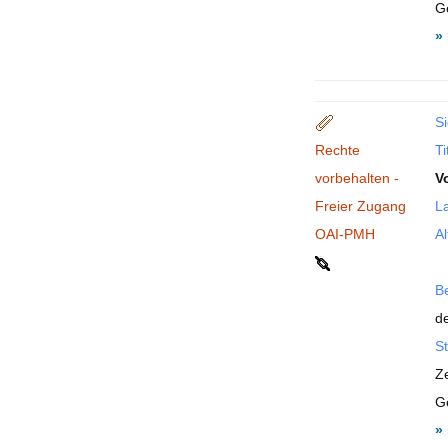
G
»
Si
Rechte
Ti
vorbehalten -
V
Freier Zugang
La
OAI-PMH
Al
B
de
St
Z
G
»