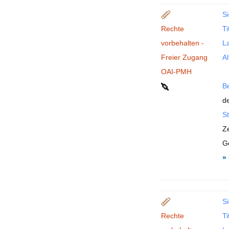
Si
Rechte
Ti
vorbehalten -
La
Freier Zugang
Al
OAI-PMH
B
de
St
Z
G
»
Si
Rechte
Ti