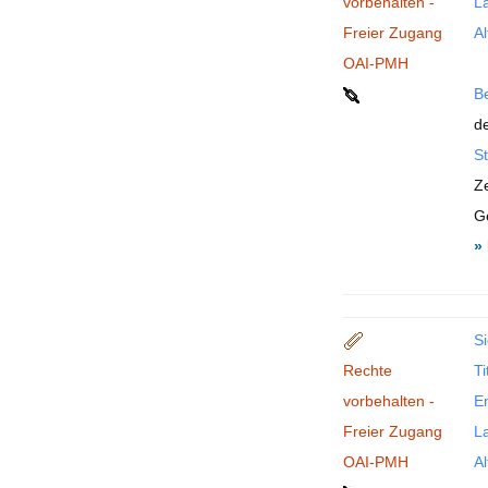
vorbehalten -
La
Freier Zugang
Al
OAI-PMH
B
de
St
Z
G
»
Si
Rechte
Ti
vorbehalten -
En
Freier Zugang
La
OAI-PMH
Al