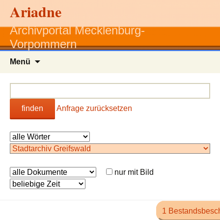
Ariadne
Archivportal Mecklenburg-
Vorpommern
Zum
Menü
Inhalt
springen
finden
Anfrage zurücksetzen
nur mit Bild
1 Bestandsbesc