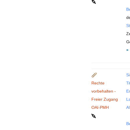
B
de
St
Z
G
»
Si
Rechte
Ti
vorbehalten -
En
Freier Zugang
La
OAI-PMH
Al
B