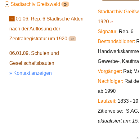
-
Stadtarchiv Greifswald
»
Stadtarchiv Greifs
+
01.06. Rep. 6 Städtische Akten
1920
»
nach der Auflösung der
Signatur:
Rep. 6
Zentralregistratur um 1920
»
Bestandsbildner:
R
Handwerkskammer; 
06.01.09. Schulen und
Gewerbe-, Kaufman
Gesellschaftsbauten
Vorgänger:
Rat; Ma
» Kontext anzeigen
Nachfolger:
Rat de
ab 1990
Laufzeit:
1833 - 19
Zitierweise:
StAG,
aktualisiert am: 1
∧