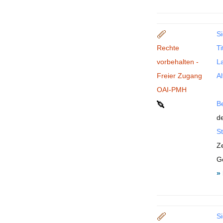
Si
Rechte
Ti
vorbehalten -
La
Freier Zugang
Al
OAI-PMH
B
de
St
Z
G
»
Si