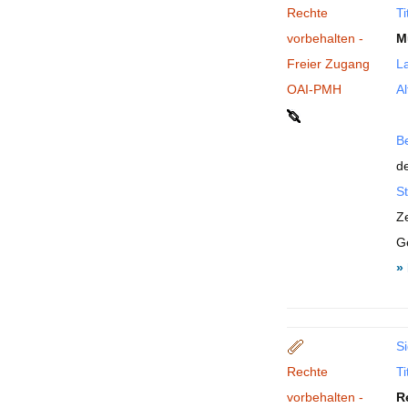
Rechte
Ti
vorbehalten -
M
Freier Zugang
La
OAI-PMH
Al
B
de
St
Z
G
»
Si
Rechte
Ti
vorbehalten -
R